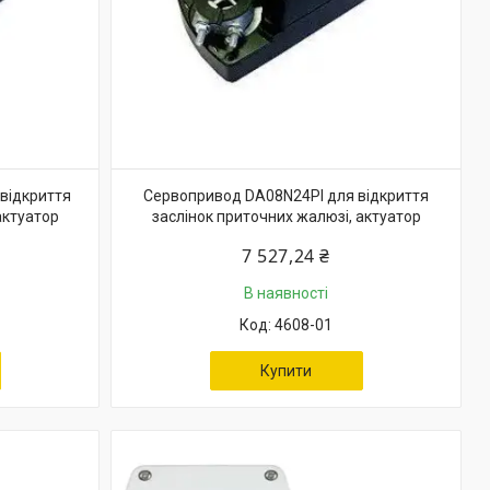
відкриття
Сервопривод DA08N24PI для відкриття
актуатор
заслінок приточних жалюзі, актуатор
7 527,24 ₴
В наявності
4608-01
Купити