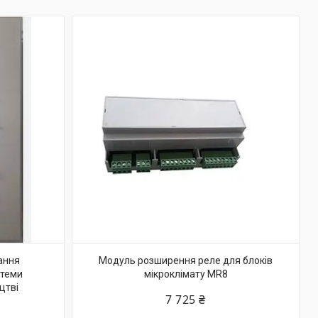
ання
Модуль розширення реле для блоків
стеми
мікроклімату MR8
цтві
7 725 ₴