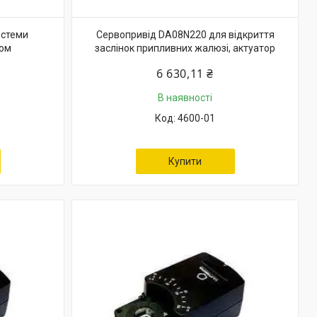
истеми
Сервопривід DA08N220 для відкриття
том
заслінок припливних жалюзі, актуатор
6 630,11 ₴
В наявності
4600-01
Купити