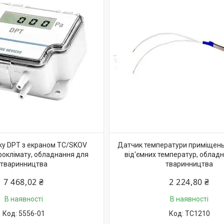
ку DPT з екраном TC/SKOV
Датчик температури приміщень
роклімату, обладнання для
від'ємних температур, облад
тваринництва
тваринництва
7 468,02 ₴
2 224,80 ₴
В наявності
В наявності
5556-01
TC1210