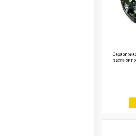
Сервоприво
заслінок п