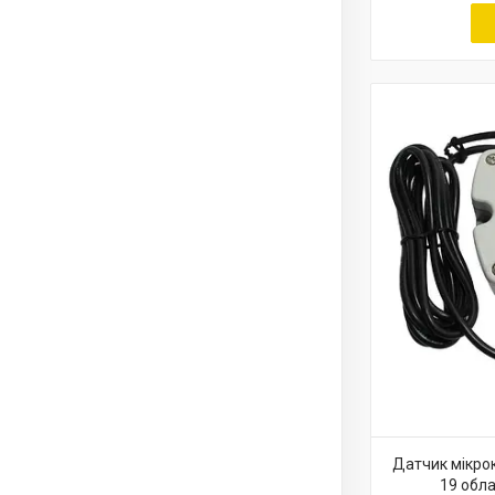
Датчик мікро
19 обл