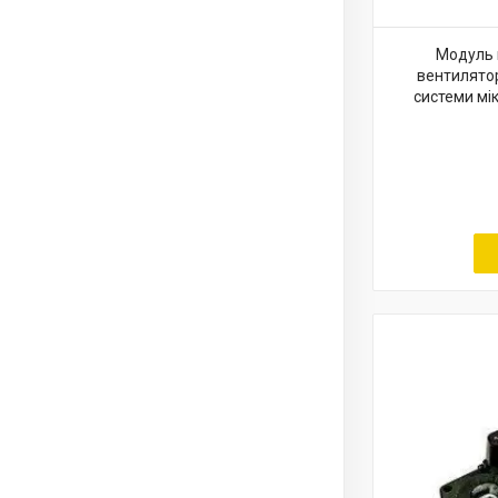
Модуль 
вентилятор
системи мі