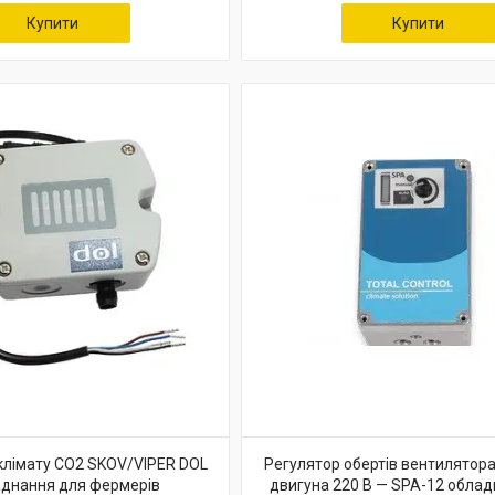
Купити
Купити
клімату CO2 SKOV/VIPER DOL
Регулятор обертів вентилятора
аднання для фермерів
двигуна 220 В — SPA-12 облад