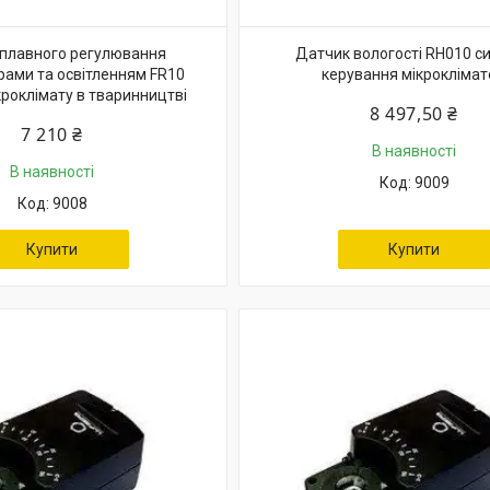
плавного регулювання
Датчик вологості RH010 с
ами та освітленням FR10
керування мікрокліма
кроклімату в тваринництві
8 497,50 ₴
7 210 ₴
В наявності
В наявності
9009
9008
Купити
Купити