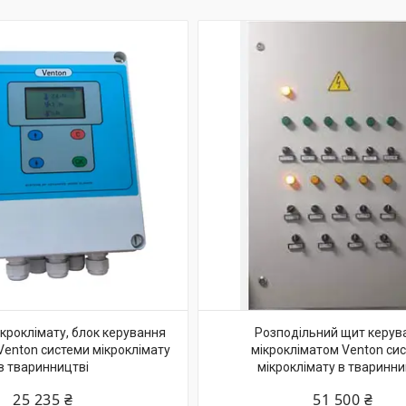
кроклімату, блок керування
Розподільний щит керув
Venton системи мікроклімату
мікрокліматом Venton си
в тваринництві
мікроклімату в тваринни
25 235 ₴
51 500 ₴