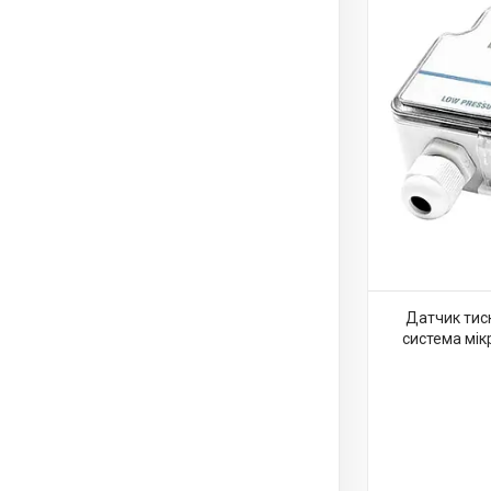
Датчик тис
система мік