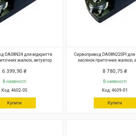
д DA08N24 для відкриття
Сервопривод DA08N220PI для 
риточних жалюзі, актуатор
заслінок приточних жалюзі, 
6 399,90 ₴
8 780,75 ₴
В наявності
В наявності
4602-05
4609-01
Купити
Купити