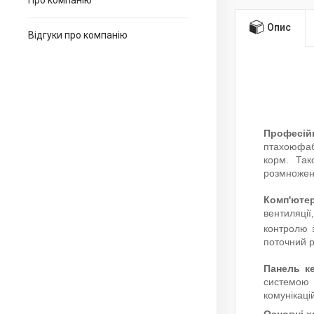
Про компанію
Опис
Відгуки про компанію
Профес
птахоюфаб
корм. Так
розмноженн
Комп'ютер
вентиляції
контролю 
поточний р
Панель ке
системою
комунікаці