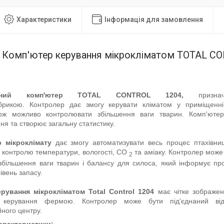
Характеристики
Інформація для замовлення
Комп'ютер керування мікрокліматом TOTAL C
ійний комп'ютер TOTAL CONTROL 1204,
признач
рикою. Контролер дає змогу керувати кліматом у приміщенні
ож можливо контролювати збільшення ваги тварин. Комп'юте
я та створює загальну статистику.
 мікроклімату
дає змогу автоматизувати весь процес птахівни
, контролю температури, вологості, CO
та аміаку. Контролер може 
2
збільшення ваги тварин і балансу для силоса, який інформує пр
івень запасу.
рування мікрокліматом Total Control 1204
має чітке зображе
 керування фермою. Контролер може бути під'єднаний ві
йного центру.