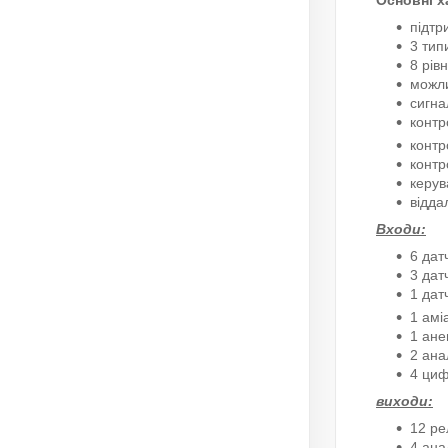
Основні х
підтр
3 тип
8 рівн
можли
сигна
контр
контр
контр
керув
відда
Входи:
6 дат
3 дат
1 да
1 амі
1 ане
2 ана
4 циф
виходи:
12 ре
4 ана