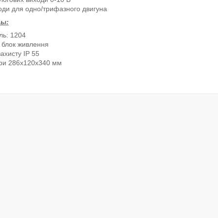
оди для одно/трифазного двигуна
ы:
ь: 1204
 блок живлення
захисту IP 55
ри 286x120x340 мм