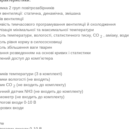
арактеристики:
имка 2 груп повітрозабірників
и вентиляції: статична, динамічна, змішана
ів вентиляції
вість тимчасового програмування вентиляції й охолодження
лізація мінімальної та максимальної температури
оль температури, вологості, статистичного тиску, CO
, аміаку, вод
2
оль рівня корму в силососховищі
оль збільшення ваги тварин
ання розведенням на основі кривих і статистики
лений доступ до комп'ютера
чиків температури (3 в комплекті)
чики вологості (не входять)
тчик CO
(не входить до комплекту)
2
ачний датчик NH3 (не входить до комплекту)
мометр (не входить до комплекту)
логові входи 0-10 В
рових входи
ле
логових виходи 0-10 В