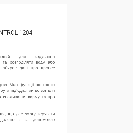
ONTROL 1204
ений для керування
 та розподіляти воду або
р збирає дані про процес
цтва Має функції контролю
бути під'єднаний до ваг для
о споживання корму та про
ння, що дає змогу керувати
ддалено з за допомогою