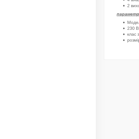
2 вих
параметр
Модел
230 В
клас 
розмі