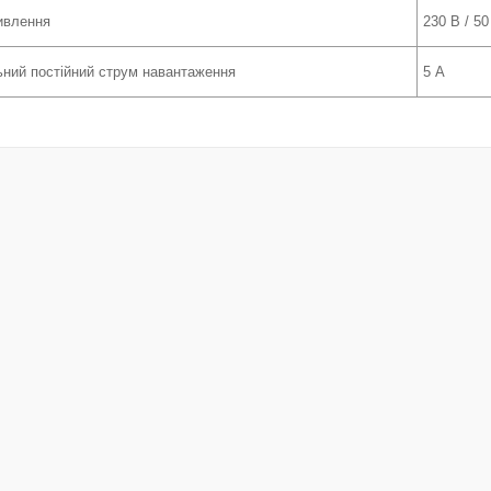
ивлення
230 В / 50
ний постійний струм навантаження
5 А