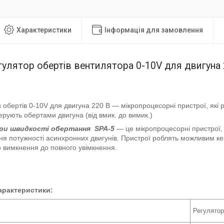
Характеристики
Інформація для замовлення
гулятор обертів вентилятора 0-10V для двигуна
 обертів 0-10V для двигуна 220 В — мікропроцесорні пристрої, які 
Керують обертами двигуна (від вмик. до вимик.)
ри швидкості обертання SPA-5
— це мікропроцесорні пристрої,
я потужності асинхронних двигунів. Пристрої роблять можливим к
о вимкнення до повного увімкнення.
характеристики:
Регулятор