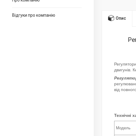
Про компанію
Відгуки про компанію
Опис
Ре
Регулятори
двигунів. 
Регулято
регулюванн
від повног
Технічні 
Модель