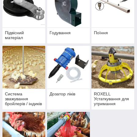
чистого та безпечного матеріалу. Це дає можливість
забезпечити найвищий рівень якості та ефективності роботи.
Підвісний
Годування
Поїння
матеріал
Система
Дозатор ліків
ROXELL
зважування
Устаткування для
бройлерів / індиків
утримання
/ качок
бройлерів