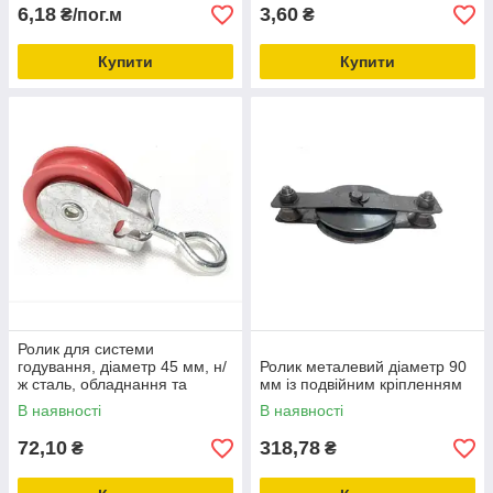
6,18
3,60
₴/пог.м
₴
Купити
Купити
Ролик для системи
годування, діаметр 45 мм, н/
Ролик металевий діаметр 90
ж сталь, обладнання та
мм із подвійним кріпленням
запчастини для птахівництва
В наявності
В наявності
72,10
318,78
₴
₴