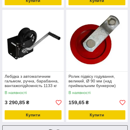
Купити
Купити
Лебідка з автоматичним
Ролик підвісу годування,
гальмом, ручна, барабанна,
великий, Ø 90 мм (над
вантажопідйомність 1133 кг
приймальним бункером)
обладнання та запчастини
В наявності
В наявності
для птахівництва
3 290,85
159,65
₴
₴
Купити
Купити