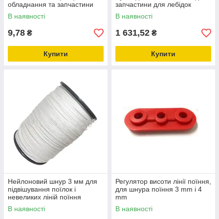
обладнання та запчастини
запчастини для лебідок
для птахівництва
В наявності
В наявності
9,78
1 631,52
₴
₴
Купити
Купити
Нейлоновий шнур 3 мм для
Регулятор висоти лінії поїння,
підвішування поїлок і
для шнура поїння 3 mm і 4
невеликих ліній поїння
mm
В наявності
В наявності