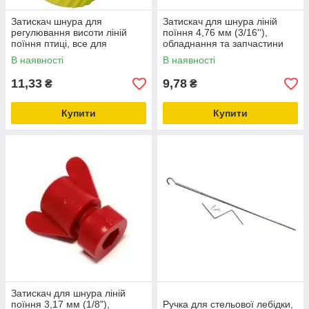
Затискач шнура для
Затискач для шнура ліній
регулювання висоти ліній
поїння 4,76 мм (3/16''),
поїння птиці, все для
обладнання та запчастини
птахівництва
для птахівництва
В наявності
В наявності
11,33
9,78
₴
₴
Купити
Купити
Затискач для шнура ліній
поїння 3,17 мм (1/8"),
Ручка для стельової лебідки,