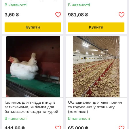
В наявності
В наявності
3,60
981,08
₴
₴
Купити
Купити
Килимок для гнізда птиці із
Обладнання для лінії поїння
затискачами, килимки для
та годування у пташнику
батьківського стада та курей
(комплект)
несучок, підстилки для гнізда
В наявності
В наявності
444,96
65 000
₴
₴