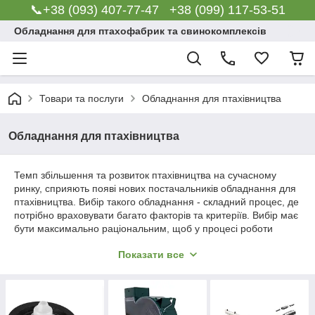
📞+38 (093) 407-77-47 +38 (099) 117-53-51
Обладнання для птахофабрик та свинокомплексів
Товари та послуги
Обладнання для птахівництва
Обладнання для птахівництва
Темп збільшення та розвиток птахівництва на сучасному
ринку, сприяють появі нових постачальників обладнання для
птахівництва. Вибір такого обладнання - складний процес, де
потрібно враховувати багато факторів та критеріїв. Вибір має
бути максимально раціональним, щоб у процесі роботи
товари змогли виправдати свої очікування та виконати
Показати все
покладені надії.
Пропонуємо якісний товар, який гармонійно забезпечить
потребу технологічного та виробничого циклу вирощування
птиці на час усього експлуатаційного періоду. Високоякісне
обладнання для промислового птахівництва виготовлено з