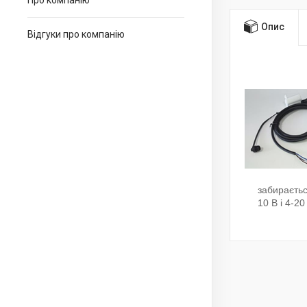
Про компанію
Опис
Відгуки про компанію
забираєтьс
10 В і 4-20