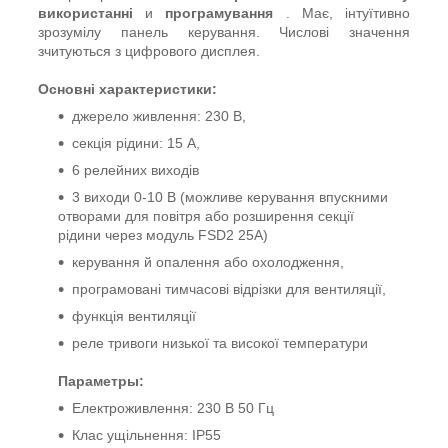
використанні
и
програмування
. Має, інтуїтивно
зрозумілу панель керування. Числові значення
зчитуються з цифрового дисплея.
Основні характеристики:
джерело живлення: 230 В,
секція рідини: 15 А,
6 релейних виходів
3 виходи 0-10 В (можливе керування впускними
отворами для повітря або розширення секції
рідини через модуль FSD2 25A)
керування й опалення або охолодження,
програмовані тимчасові відрізки для вентиляції,
функція вентиляції
реле тривоги низької та високої температури
Параметры:
Електроживлення: 230 В 50 Гц
Клас ущільнення: IP55