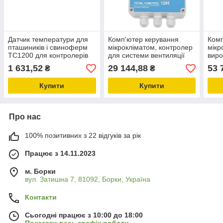
Датчик температури для
Комп'ютер керування
Комп
пташиників і свиноферм
мікрокліматом, контролер
мікр
TC1200 для контролерів
для системи вентиляції
виро
TOTAL CONTROL
свиноферм і птахоферм
для 
1 631,52
29 144,88
53 
₴
₴
TOTAL CONTROL 1201/25
CON
Купити
Купити
Про нас
100% позитивних з 22 відгуків за рік
Працює з 14.11.2023
м. Борки
вул. Затишна 7, 81092, Борки, Україна
Контакти
Сьогодні працює з 10:00 до 18:00