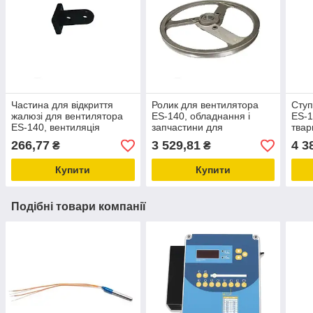
Частина для відкриття
Ролик для вентилятора
Ступ
жалюзі для вентилятора
ES-140, обладнання і
ES-1
ES-140, вентиляція
запчастини для
тва
тваринницьких ферм
птахівництва, системи
266,77
3 529,81
4 3
₴
₴
мікроклімату в
тваринництві
Купити
Купити
Подібні товари компанії