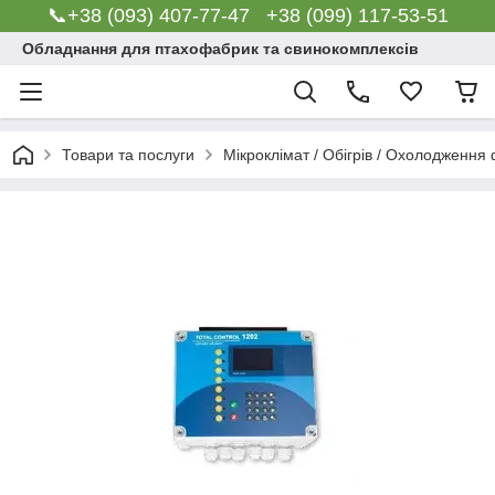
📞+38 (093) 407-77-47 +38 (099) 117-53-51
Обладнання для птахофабрик та свинокомплексів
Товари та послуги
Мікроклімат / Обігрів / Охолодження