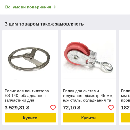
Всі умови повернення
З цим товаром також замовляють
Ролик для вентилятора
Ролик для системи
Роли
ES-140, обладнання і
годування, діаметр 45 мм,
мм і
запчастини для
н/ж сталь, обладнання та
про
птахівництва, системи
запчастини для
напр
3 529,81
72,10
182
₴
₴
мікроклімату в
птахівництва
обла
тваринництві
для 
Купити
Купити