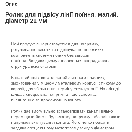
Опис
Ролик для підвісу лінії поїння, малий,
діаметр 21 мм
Цей продукт використовується для напрямку,
регулювання висоти та підвішування невеликих
компонентів системи поїння без загрози
падіння. Завдяки цьому створюється впорядкована
структура всієї системи.
Канатний шків, виготовлений з міцного пластику,
змонтований у міцному металевому корпусі, стійкому до
корозії, для збільшення терміну експлуатації. На обводі
шківа є спеціальна напрямна , що запобігає
вислизанню та прослизанню каната.
Ролик дає змогу вільно встановлювати канат і вільно
переміщати його в будь-якому напрямку або змінювати
напрямок витягування каната. Його легко повісити
завдяки спеціальному металевому гачку з діаметром