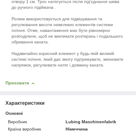
отвору 1 см. Трос натягується після під'єднання шківа
до ручного підіймача .
Роликк використовується для підвішування та
регулювання висоти невеликих елементів системи
поїння. Отже, навантаження має бути рівномірно
розподілене, щоб не викликати розтирань і подальшого
обривання каната.
Надзвичайно корисний елемент у будь-якій великій
системі поїння, який дає змогу підтримувати, змінювати
напрямок, регулювати натяг і довжину каната.
Приховати
Характеристики
Основні
Виробник
Lubing Maschinenfabrik
Країна виробник
Німеччина