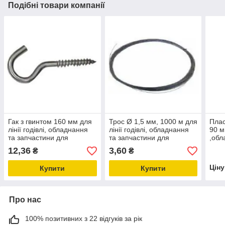
Подібні товари компанії
Гак з гвинтом 160 мм для
Трос Ø 1,5 мм, 1000 м для
Плас
лінії годівлі, обладнання
лінії годівлі, обладнання
90 м
та запчастини для
та запчастини для
,обл
птахівництва
птахівництва
запч
12,36
3,60
₴
₴
птах
Цін
Купити
Купити
Про нас
100% позитивних з 22 відгуків за рік