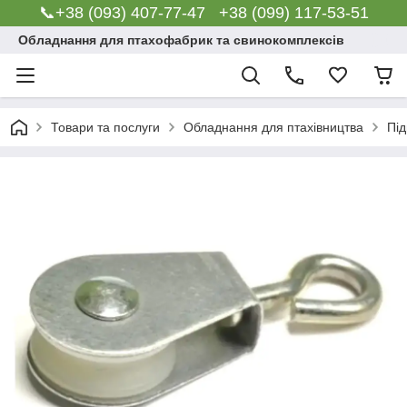
📞+38 (093) 407-77-47 +38 (099) 117-53-51
Обладнання для птахофабрик та свинокомплексів
Товари та послуги
Обладнання для птахівництва
Під