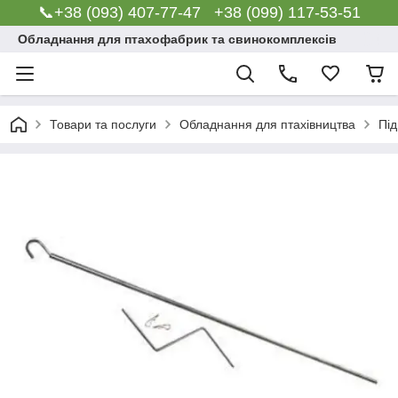
📞+38 (093) 407-77-47 +38 (099) 117-53-51
Обладнання для птахофабрик та свинокомплексів
Товари та послуги
Обладнання для птахівництва
Під