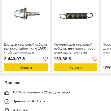
Вал для стельової лебідки
Пружина для стельової
Крон
вантажопідйомністю 1500
лебідки, для натягу тросу
для 
кг обладнання для
антисідала, система
наст
птахофабрик
годування для птахівників
поїн
2 440,07
133,38
₴
₴
Цін
Купити
Купити
Про нас
100% позитивних з 22 відгуків за рік
Працює з 14.11.2023
м. Борки