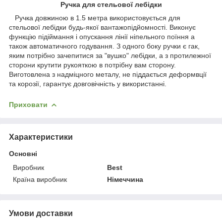
Ручка для стельової лебідки
Ручка довжиною в 1.5 метра використовується для
стельової лебідки будь-якої вантажопідйомності. Виконує
функцію підіймання і опускання лінії ніпельного поїння а
також автоматичного годування. З одного боку ручки є гак,
яким потрібно зачепитися за "вушко" лебідки, а з протилежної
сторони крутити рукояткою в потрібну вам сторону.
Виготовлена з надміцного металу, не піддається деформвції
та корозії, гарантує довговічність у використанні.
Приховати
Характеристики
Основні
Виробник
Best
Країна виробник
Німеччина
Умови доставки