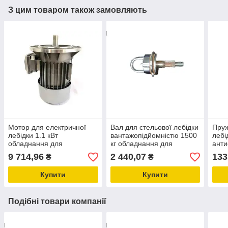
З цим товаром також замовляють
Мотор для електричної
Вал для стельової лебідки
Пруж
лебідки 1.1 кВт
вантажопідйомністю 1500
лебі
обладнання для
кг обладнання для
анти
птахофабрик
птахофабрик
году
9 714,96
2 440,07
133
₴
₴
Купити
Купити
Подібні товари компанії