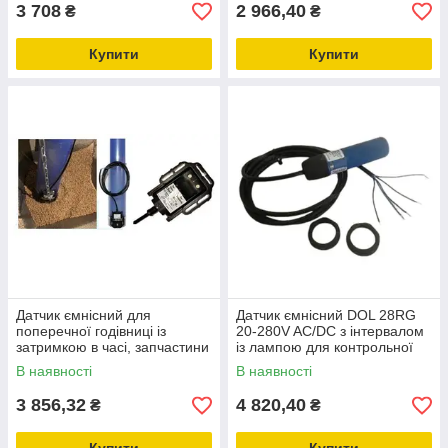
3 708
2 966,40
₴
₴
Купити
Купити
Датчик ємнісний для
Датчик ємнісний DOL 28RG
поперечної годівниці із
20-280V AC/DC з інтервалом
затримкою в часі, запчастини
із лампою для контрольної
для птахівництва
годівниці
В наявності
В наявності
3 856,32
4 820,40
₴
₴