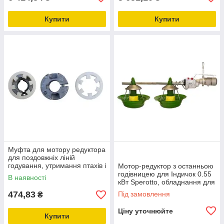
Купити
Купити
Муфта для мотору редуктора
для поздовжніх ліній
годування, утримання птахів і
Мотор-редуктор з останньою
тварин KG5.014
годівницею для Індичок 0.55
В наявності
кВт Sperotto, обладнання для
пташників
474,83
Під замовлення
₴
Ціну уточнюйте
Купити