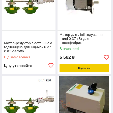
Мотор для лінії годування
птиці 0.37 кВт для
птахофабрик
Мотор-редуктор з останньою
годівницею для Індичок 0.37
В наявності
кВт Sperotto
5 562
Під замовлення
₴
Ціну уточнюйте
Купити