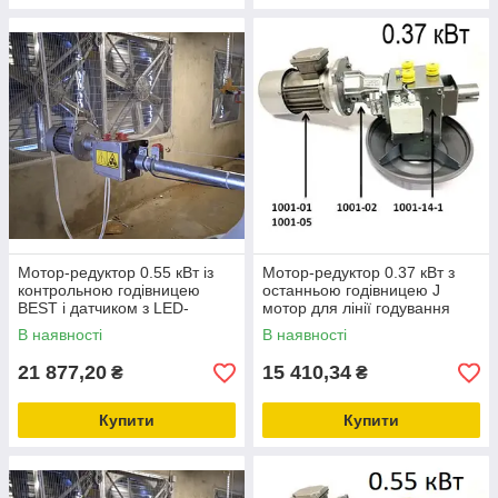
Мотор-редуктор 0.55 кВт із
Мотор-редуктор 0.37 кВт з
контрольною годівницею
останньою годівницею J
BEST і датчиком з LED-
мотор для лінії годування
підсвіткою для лінії годування
(MINIMAX)
В наявності
В наявності
бройлерів
21 877,20
15 410,34
₴
₴
Купити
Купити