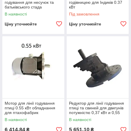
годування для несучок та
годівницею для Індиків 0.37
батьківського стада
кВт
бройлерів
В наявності
Під замовлення
Ціну уточнюйте
Ціну уточнюйте
Мотор для лінії годування
Редуктор для лінії годування
птиці 0.55 кВт обладнання
птиці та свиней для двигунів
для птахофабрик
потужністю 0,37 кВт и 0,55
кВт
В наявності
В наявності
6 414,84
5 651,10
₴
₴