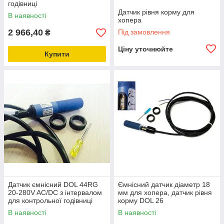
годівниці
з інтервалом до 1 хвилини
Датчик рівня корму для
В наявності
хопера
2 966,40
Під замовлення
₴
Ціну уточнюйте
Купити
Датчик ємнісний DOL 44RG
Ємнісний датчик діаметр 18
20-280V AC/DC з інтервалом
мм для хопера, датчик рівня
для контрольної годівниці
корму DOL 26
В наявності
В наявності