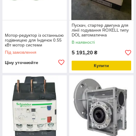
Пускач, стартер двигуна для
лінії годування ROXELL типу
DOL автоматична
Мотор-редуктор із останньою
кормороздача для свиней і
годівницею для Індичок 0.55
В наявності
птахів
кВт мотор системи
годування, подачі корму
5 191,20
Під замовлення
₴
Ціну уточнюйте
Купити