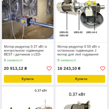
Мотор-редуктор 0.37 кВт із
Мотор-редуктор 0.55 кВт з
контрольною годівницею
останньою годівницею J
BEST і датчиком з LED-
мотор для лінії годування
підсвіткою для лінії годування
(MINIMAX)
В наявності
В наявності
бройлерів
20 913,12
16 243,10
₴
₴
Купити
Купити