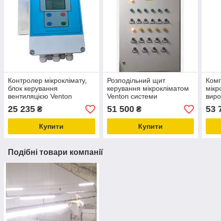
Контролер мікроклімату,
Розподільний щит
Комп
блок керування
керування мікрокліматом
мікр
вентиляцією Venton
Venton системи
виро
системи мікроклімату в
мікроклімату в
для 
25 235
51 500
53 
₴
₴
тваринництві
тваринництві
CON
Купити
Купити
Подібні товари компанії