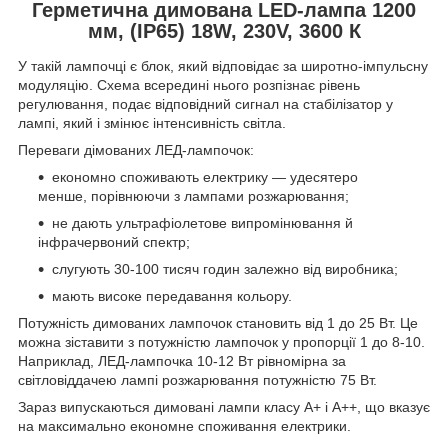
Герметична димована LED-лампа 1200
мм, (IP65) 18W, 230V, 3600 К
У такій лампочці є блок, який відповідає за широтно-імпульсну
модуляцію. Схема всередині нього розпізнає рівень
регулювання, подає відповідний сигнал на стабілізатор у
лампі, який і змінює інтенсивність світла.
Переваги дімованих ЛЕД-лампочок:
економно споживають електрику — удесятеро
менше, порівнюючи з лампами розжарювання;
не дають ультрафіолетове випромінювання й
інфрачервоний спектр;
слугують 30-100 тисяч годин залежно від виробника;
мають високе передавання кольору.
Потужність димованих лампочок становить від 1 до 25 Вт. Це
можна зіставити з потужністю лампочок у пропорції 1 до 8-10.
Наприклад, ЛЕД-лампочка 10-12 Вт рівномірна за
світловіддачею лампі розжарювання потужністю 75 Вт.
Зараз випускаються димовані лампи класу А+ і А++, що вказує
на максимально економне споживання електрики.