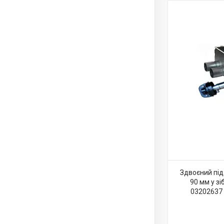
Здвоєний під
90 мм у зі
03202637 