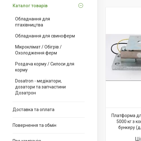
Каталог товарів
Обладнання для
птахівництва
Обладнання для свиноферм
Мікроклімат / Обігрів /
Охолодження ферм
Роздача корму / Силоси для
корму
Dosatron - медікатори,
дозатори та запчастини
Дозатрон
Доставка та оплата
Платформа дл
5000 кг з 
Повернення та обмін
бункеру (д
Ц