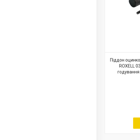
Піддон оцинков
ROXELL 0
годування 