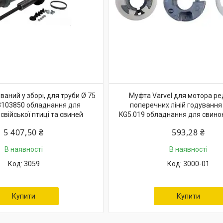
аний у зборі, для труби Ø 75
Муфта Varvel для мотора ре
3103850 обладнання для
поперечних ліній годування
свійської птиці та свиней
KG5.019 обладнання для свино
5 407,50 ₴
593,28 ₴
В наявності
В наявності
3059
3000-01
Купити
Купити