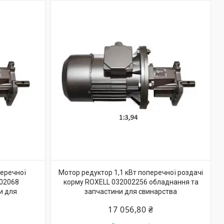
перечної
Мотор редуктор 1,1 кВт поперечної роздачі
102068
корму ROXELL 032002256 обладнання та
и для
запчастини для свинарства
17 056,80 ₴