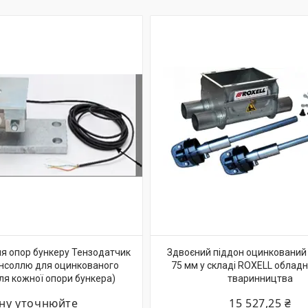
я опор бункеру Тензодатчик
Здвоєний піддон оцинкований
консоллю для оцинкованого
75 мм у складі ROXELL облад
ля кожної опори бункера)
тваринництва
іну уточнюйте
15 527,25 ₴