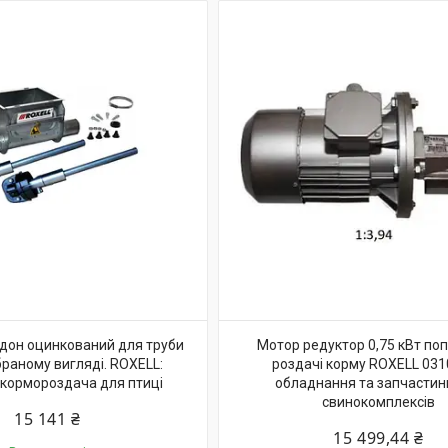
дон оцинкований для труби
Мотор редуктор 0,75 кВт по
браному вигляді. ROXELL:
роздачі корму ROXELL 03
кормороздача для птиці
обладнання та запчастин
свинокомплексів
15 141 ₴
15 499,44 ₴