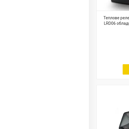
Теплове реле
LRD06 облад