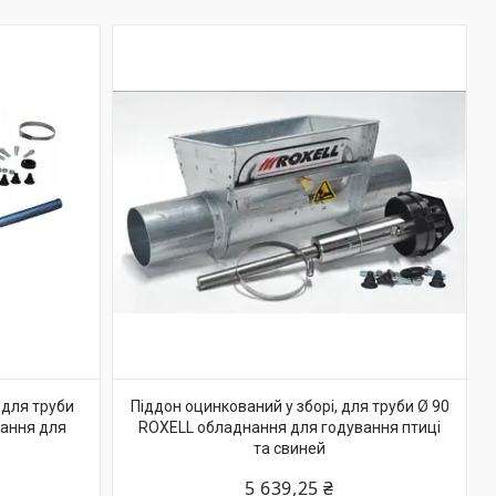
 для труби
Піддон оцинкований у зборі, для труби Ø 90
нання для
ROXELL обладнання для годування птиці
та свиней
5 639,25 ₴