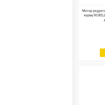
Мотор редукто
корму ROXELL