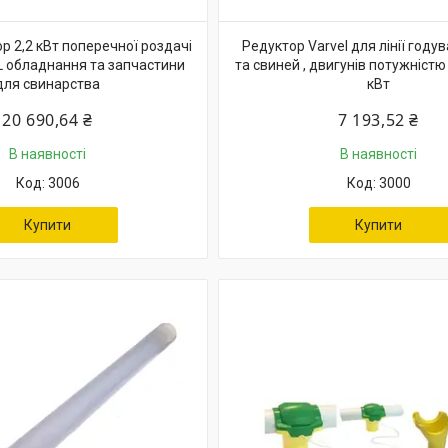
р 2,2 кВт поперечної роздачі
Редуктор Varvel для лінії году
 обладнання та запчастини
та свиней , двигунів потужністю 
для свинарства
кВт
20 690,64 ₴
7 193,52 ₴
В наявності
В наявності
3006
3000
Купити
Купити