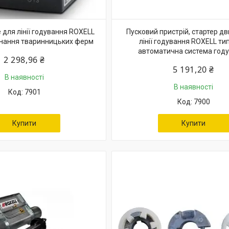
 для лінії годування ROXELL
Пусковий пристрій, стартер дв
нання тваринницьких ферм
лінії годування ROXELL ти
автоматична система год
2 298,96 ₴
5 191,20 ₴
В наявності
В наявності
7901
7900
Купити
Купити