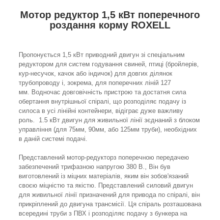
Мотор редуктор 1,5 кВт поперечного
роздання корму ROXELL
Пропонується 1,5 кВт приводний двигун зі спеціальним
редуктором для систем годування свиней, птиці (бройлерів,
кур-несучок, качок або індичок) для довгих ділянок
трубопроводу і, зокрема, для поперечних ліній 127
мм. Водночас довговічність пристрою та достатня сила
обертання внутрішньої спіралі, що розподіляє подачу із
силоса в усі лінійні контейнери, відіграє дуже важливу
роль. 1.5 кВт двигун для живильної лінії зєднаний з блоком
управління (для 75мм, 90мм, або 125мм труби), необхідних
в даній системі подачі.
Представлений мотор-редукторз поперечною передачею
забезпечений трифазною напругою 380 В., Він був
виготовлений із міцних матеріалів, яким він зобов'язаний
своєю міцністю та якістю. Представлений силовий двигун
для живильної лінії призначений для привода по спіралі, він
прикріплений до двигуна трансмісії. Ця спіраль розташована
всередині труби з ПВХ і розподіляє подачу з бункера на