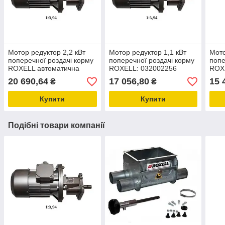
Мотор редуктор 2,2 кВт
Мотор редуктор 1,1 кВт
Мото
поперечної роздачі корму
поперечної роздачі корму
попе
ROXELL автоматична
ROXELL: 032002256
ROX
система годування птиці
обладнання та запчастини
обла
20 690,64
17 056,80
15 
₴
₴
для тваринництва
для 
Купити
Купити
Подібні товари компанії