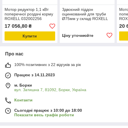
Мотор редуктор 1,1 кВт
Здвоєний піддон
Мото
поперечної роздачі корму
оцинкований для труби
попе
ROXELL 032002256
Ø75мм у складі ROXELL
ROX
обладнання та запчастини
для ліній
запч
17 056,80
20 
₴
для свинарства
годування свиней
свин
Ціну уточнюйте
Купити
Про нас
100% позитивних з 22 відгуків за рік
Працює з 14.11.2023
м. Борки
вул. Затишна 7, 81092, Борки, Україна
Контакти
Сьогодні працює з 10:00 до 18:00
Показати весь графік роботи