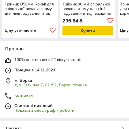
Трійник Ø90мм Roxell для
Трійник 90 мм спіральної
Трій
спіральної роздачі корму
роздачі корму для лінії
для 
для лінії годування птиці
годування птиці, вихідний
корм
оголовки, товари для
птиц
296,64
₴
фермерів
Ціну уточнюйте
Цін
Купити
Про нас
100% позитивних з 22 відгуків за рік
Працює з 14.11.2023
м. Борки
вул. Затишна 7, 81092, Борки, Україна
Контакти
Сьогодні вихідний
Показати весь графік роботи
Про нас