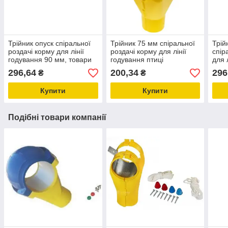
Трійник опуск спіральної
Трійник 75 мм спіральної
Трій
роздачі корму для лінії
роздачі корму для лінії
спір
годування 90 мм, товари
годування птиці
для 
для фермерів
296,64
200,34
296
₴
₴
Купити
Купити
Подібні товари компанії