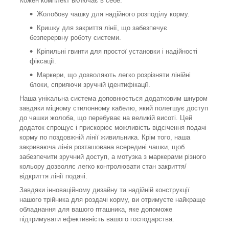
Кожен комплект включає в себе:
Жолобову чашку для надійного розподілу корму.
Кришку для закриття лінії, що забезпечує
безперервну роботу системи.
Кріпильні гвинти для простої установки і надійності
фіксації.
Маркери, що дозволяють легко розрізняти лінійні
блоки, сприяючи зручній ідентифікації.
Наша унікальна система доповнюється додатковим шнуром
завдяки міцному стилонному кабелю, який полегшує доступ
до чашки жолоба, що перебуває на великій висоті. Цей
додаток спрощує і прискорює можливість відсічення подачі
корму по поздовжній лінії живильника. Крім того, наша
закриваюча лінія розташована всередині чашки, щоб
забезпечити зручний доступ, а мотузка з маркерами різного
кольору дозволяє легко контролювати стан закриття/
відкриття лінії подачі.
Завдяки інноваційному дизайну та надійній конструкції
нашого трійника для роздачі корму, ви отримуєте найкраще
обладнання для вашого пташника, яке допоможе
підтримувати ефективність вашого господарства.