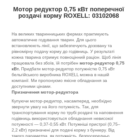
Мотор редуктор 0,75 кВт поперечної
роздачі корму ROXELL: 03102068
На великих тваринницьких фермах практикують
автоматичне годування тварин. Для цього
встановлюють лінії, що забезпечують дозовану та
рівномірну подачу корму до годівниць. У результаті
кожна тварина отримує повноцінний раціон. Щоб лінія
працювала без збоїв, їй потрібен
мотор-редуктор 0,75
кВт.
Придбати мотор-редуктор потужністю 0,75 кВт
бельгійського виробника ROXELL можна в нашій
компанії. Ми пропонуємо якісне обладнання за
доступними цінами.
Призначення мотор-редуктора
Купуючи мотор-редуктор, насамперед, необхідно
звернути увагу на його потужність. Так, для
транспортування корму по трубі роздачі та наповнення
годівниць використовується обладнання невисокої
потужності — 0,37-0,55 кВт. Потужніші пристрої (0,75–
2,2 кВт) призначені для подачі корму з бункеру. Від
такого параметра, як потужність, безпосередньо