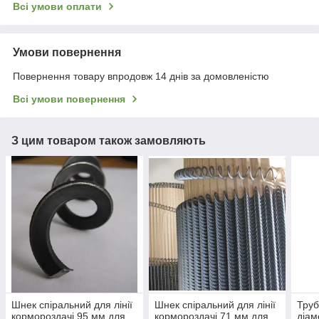
Всі умови оплати
Умови повернення
Повернення товару впродовж 14 днів за домовленістю
Всі умови повернення
З цим товаром також замовляють
Шнек спіральний для лінії
Шнек спіральний для лінії
Труб
кормороздачі 95 мм для
кормороздачі 71 мм для
діам