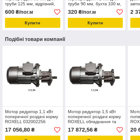
труби 125 мм, відрізний,
труби 90 мм, бухта 100 м,
авто
обладнання для
товари для фермерів
году
600
320
2 3
₴/пог.м
₴/пог.м
свинокомплексів
свин
Купити
Купити
Подібні товари компанії
Мотор редуктор 1,1 кВт
Мотор редуктор 1,5 кВт
Мото
поперечної роздачі корму
поперечної роздачі корму
попе
ROXELL 032002256
ROXELL обладнання та
ROX
обладнання та запчастини
запчастини для
запч
17 056,80
17 872,56
20 
₴
₴
для свинарства
свинарства
свин