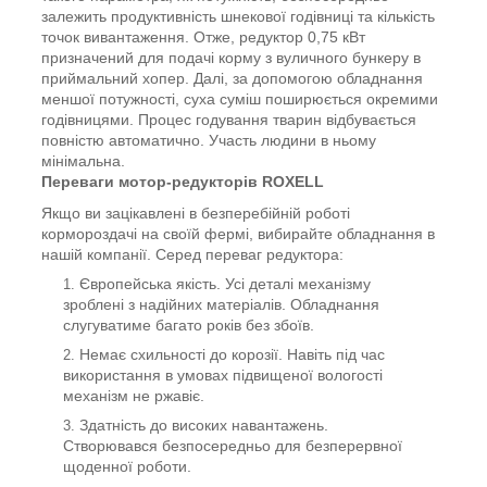
залежить продуктивність шнекової годівниці та кількість
точок вивантаження. Отже, редуктор 0,75 кВт
призначений для подачі корму з вуличного бункеру в
приймальний хопер. Далі, за допомогою обладнання
меншої потужності, суха суміш поширюється окремими
годівницями. Процес годування тварин відбувається
повністю автоматично. Участь людини в ньому
мінімальна.
Переваги мотор-редукторів ROXELL
Якщо ви зацікавлені в безперебійній роботі
кормороздачі на своїй фермі, вибирайте обладнання в
нашій компанії. Серед переваг редуктора:
Європейська якість. Усі деталі механізму
зроблені з надійних матеріалів. Обладнання
слугуватиме багато років без збоїв.
Немає схильності до корозії. Навіть під час
використання в умовах підвищеної вологості
механізм не ржавіє.
Здатність до високих навантажень.
Створювався безпосередньо для безперервної
щоденної роботи.