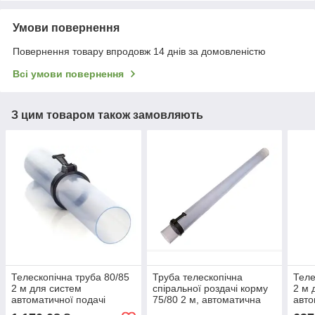
Умови повернення
Повернення товару впродовж 14 днів за домовленістю
Всі умови повернення
З цим товаром також замовляють
Телескопічна труба 80/85
Труба телескопічна
Теле
2 м для систем
спіральної роздачі корму
2 м 
автоматичної подачі
75/80 2 м, автоматична
авто
корму, обладнання для
система годування птиці
корм