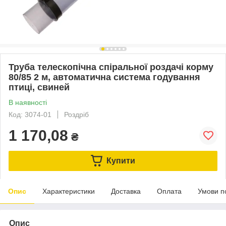
Труба телескопічна спіральної роздачі корму
80/85 2 м, автоматична система годування
птиці, свиней
В наявності
Код: 3074-01
Роздріб
1 170,08
₴
Купити
Опис
Характеристики
Доставка
Оплата
Умови п
Опис