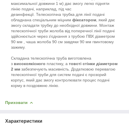
максимальної довжини 1 м) дає змогу легко підняти
лінію подачі, наприклад, під час
дезинфекції. Телескопічна трубка для лінії подачі
обладнана спеціальним міцним
фіксатором
, який дає
змогу складати трубку до необхідної довжини. Монтаж
телескопічної труби жолоба від поперечної лінії подачі
здійснюється через з'єднання з трубою ПВХ діаметром
90 мм , чаша жолоба 90 см завдяки 90 мм гвинтовому
зажиму.
Складана телескопічна труба виготовлена
з
високоякісного
пластику, а
товсті стінки діаметром
2 мм
забезпечують масивність. Додатковою перевагою
телескопічної труби для систем подачі є прозорий
корпус, який дає змогу контролювати процес подачі
корму в поздовжню лінію.
Приховати
Характеристики