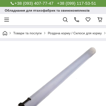
📞+38 (093) 407-77-47 +38 (099) 117-53-51
Обладнання для птахофабрик та свинокомплексів
Товари та послуги
Роздача корму / Силоси для корму