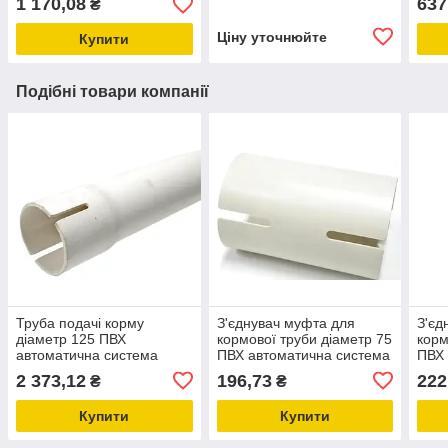
1 170,08
637
₴
свинокомплексів
свин
Ціну уточнюйте
Купити
Подібні товари компанії
Труба подачі корму
З'єднувач муфта для
З'єд
діаметр 125 ПВХ
кормової труби діаметр 75
корм
автоматична система
ПВХ автоматична система
ПВХ 
годування птиці або
годування птиці або
году
2 373,12
196,73
222
₴
₴
свиней
свиней
свин
Купити
Купити