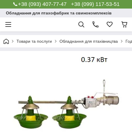
📞+38 (093) 407-77-47 +38 (099) 117-53-51
Обладнання для птахофабрик та свинокомплексів
Товари та послуги
Обладнання для птахівництва
Го