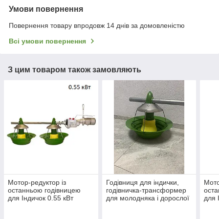
Умови повернення
Повернення товару впродовж 14 днів за домовленістю
Всі умови повернення
З цим товаром також замовляють
Мотор-редуктор із
Годівниця для індички,
Мото
останньою годівницею
годівничка-трансформер
оста
для Індичок 0.55 кВт
для молодняка і дорослої
для 
мотор системи годування,
птиці Sperotto
Sper
подачі корму