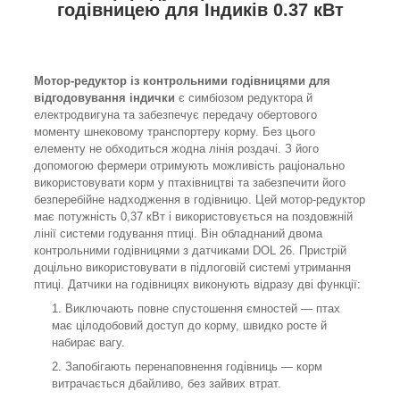
годівницею для Індиків 0.37 кВт
Мотор-редуктор із контрольними годівницями для
відгодовування індички
є симбіозом редуктора й
електродвигуна та забезпечує передачу обертового
моменту шнековому транспортеру корму. Без цього
елементу не обходиться жодна лінія роздачі. З його
допомогою фермери отримують можливість раціонально
використовувати корм у птахівництві та забезпечити його
безперебійне надходження в годівницю. Цей мотор-редуктор
має потужність 0,37 кВт і використовується на поздовжній
лінії системи годування птиці. Він обладнаний двома
контрольними годівницями з датчиками DOL 26. Пристрій
доцільно використовувати в підлоговій системі утримання
птиці. Датчики на годівницях виконують відразу дві функції:
Виключають повне спустошення ємностей — птах
має цілодобовий доступ до корму, швидко росте й
набирає вагу.
Запобігають перенаповнення годівниць — корм
витрачається дбайливо, без зайвих втрат.