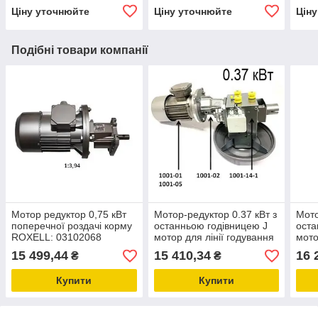
Ціну уточнюйте
Ціну уточнюйте
Цін
Подібні товари компанії
Мотор редуктор 0,75 кВт
Мотор-редуктор 0.37 кВт з
Мото
поперечної роздачі корму
останньою годівницею J
оста
ROXELL: 03102068
мотор для лінії годування
мото
обладнання та запчастини
(MINIMAX)
(MI
15 499,44
15 410,34
16 
₴
₴
для тваринництва
Купити
Купити