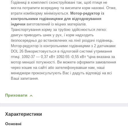
Годівниці в комплекті сконструйовані так, щоб птиця не
могла потрапити всередину та висипати корм назовні. Отже,
втрати комбікорму мінімізуються.
Мотор-редуктор із
контрольними годівницями для відгодовування
індички
виготовлений із міцних матеріалів.
Транспортування корму за трубою здійснюється легко:
двигун приводить шнек у рух, і корм надходить
безпосередньо до встановлених на лінії роздачі годівниць.
Мотор-редуктор із контрольними годівницями з 2 датчиками
DOL 26 Використовується в підлоговій системі утримання
птиці. 1092-37 — 0,37 кВт 1092-55 -0,55 кВт *ціна вказана за
мотор меншої потужності. Ви можете оформити замовлення
через кошик на сайті або зателефонувавши нам, наші
менеджери проконсультують Вас і дадуть відповіді на всі
Ваші запитання.
Приховати
Характеристики
Основні