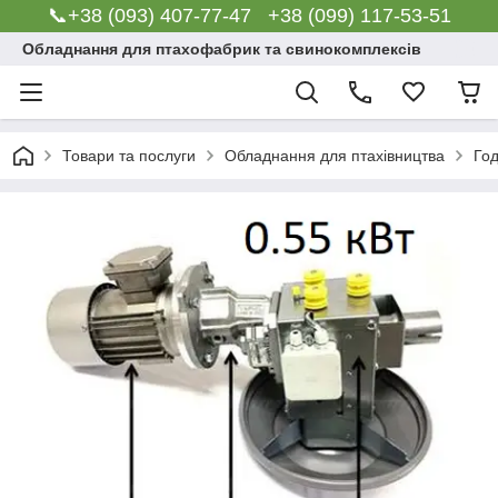
📞+38 (093) 407-77-47 +38 (099) 117-53-51
Обладнання для птахофабрик та свинокомплексів
Товари та послуги
Обладнання для птахівництва
Го