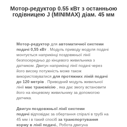
Мотор-редуктор 0.55 кВт з останньою
годівницею J (MINIMAX) діам. 45 мм
Мотор-редуктор
для
автоматичної системи
подачі
0,55 кВт
. Модуль приводу модуля подачі
монтується наприкінці поздовжньої лінії
безпосередньо до кінцевого живильника з
датчиком. Двигун наприкінці лінії подачі через
його високу потужність може також
використовуватися
для протяжних ліній подачі
до 120 метрів
. Приводний модуль живильної
лінії
має трансмісію
, яка дає змогу встановити
його на кінцевому живильнику за допомогою
датчика.
Двигун поздовжньої лінії системи
подачі
відповідає за обертання спіралі в трубі на
45 мм і в такий спосіб
за транспортування
корму в лінії подачі.
, Робота двигуна