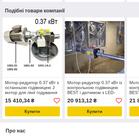
Подібні товари компанії
Мотор-редуктор 0.37 кВт з
Мотор-редуктор 0.37 кВт із
Мото
останньою годівницею J
контрольною годівницею
конт
мотор для лінії годування
BEST і датчиком з LED-
BEST
(MINIMAX)
підсвіткою для лінії
підс
15 410,34
20 913,12
21 
₴
₴
годування бройлерів
году
Купити
Купити
Про нас