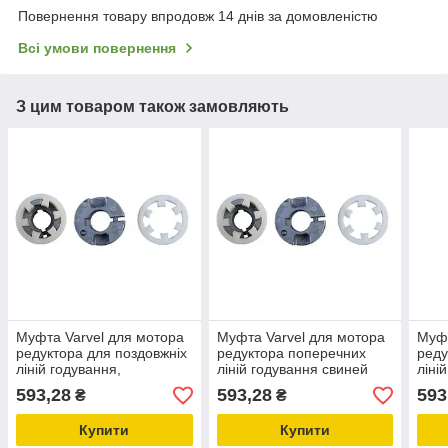
Повернення товару впродовж 14 днів за домовленістю
Всі умови повернення
З цим товаром також замовляють
Муфта Varvel для мотора
Муфта Varvel для мотора
Муфт
редуктора для поздовжніх
редуктора поперечних
реду
ліній годування,
ліній годування свиней
ліні
утримання свиней і птиці
KG5.019 обладнання для
утри
593,28
593,28
593
₴
₴
KG5.019
свинокомплексів
KG5
Купити
Купити