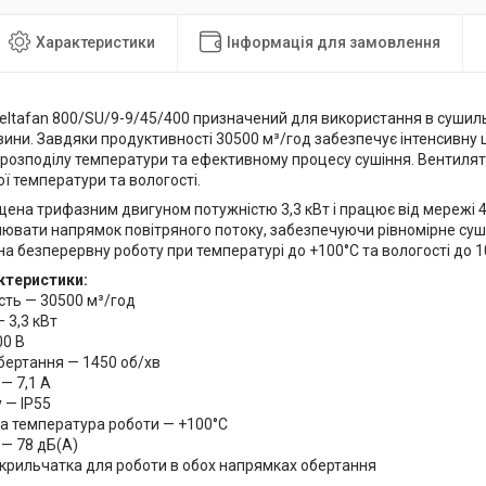
Характеристики
Інформація для замовлення
eltafan 800/SU/9-9/45/400 призначений для використання в сушил
вини. Завдяки продуктивності 30500 м³/год забезпечує інтенсивну 
 розподілу температури та ефективному процесу сушіння. Вентиля
ї температури та вологості.
ена трифазним двигуном потужністю 3,3 кВт і працює від мережі 
ювати напрямок повітряного потоку, забезпечуючи рівномірне суші
а безперервну роботу при температурі до +100°C та вологості до 1
ктеристики:
сть — 30500 м³/год
— 3,3 кВт
00 В
бертання — 1450 об/хв
 — 7,1 А
у — IP55
а температура роботи — +100°C
 — 78 дБ(А)
 крильчатка для роботи в обох напрямках обертання