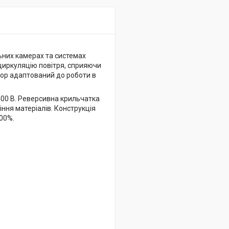
ьних камерах та системах
циркуляцію повітря, сприяючи
тор адаптований до роботи в
400 В. Реверсивна крильчатка
ння матеріалів. Конструкція
00%.