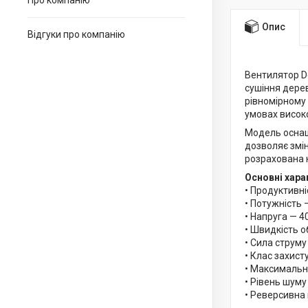
Про компанію
Опис
Відгуки про компанію
Вентилятор D
сушіння дере
рівномірному
умовах високо
Модель оснащ
дозволяє змін
розрахована н
Основні хара
• Продуктивні
• Потужність 
• Напруга — 4
• Швидкість о
• Сила струму
• Клас захист
• Максимальн
• Рівень шуму
• Реверсивна