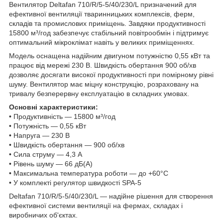
Вентилятор Deltafan 710/R/5-5/40/230/L призначений для
ефективної вентиляції тваринницьких комплексів, ферм,
складів та промислових приміщень. Завдяки продуктивності
15800 м³/год забезпечує стабільний повітрообмін і підтримує
оптимальний мікроклімат навіть у великих приміщеннях.
Модель оснащена надійним двигуном потужністю 0,55 кВт та
працює від мережі 230 В. Швидкість обертання 900 об/хв
дозволяє досягати високої продуктивності при помірному рівні
шуму. Вентилятор має міцну конструкцію, розраховану на
тривалу безперервну експлуатацію в складних умовах.
Основні характеристики:
• Продуктивність — 15800 м³/год
• Потужність — 0,55 кВт
• Напруга — 230 В
• Швидкість обертання — 900 об/хв
• Сила струму — 4,3 А
• Рівень шуму — 66 дБ(А)
• Максимальна температура роботи — до +60°C
• У комплекті регулятор швидкості SPA-5
Deltafan 710/R/5-5/40/230/L — надійне рішення для створення
ефективної системи вентиляції на фермах, складах і
виробничих об'єктах.