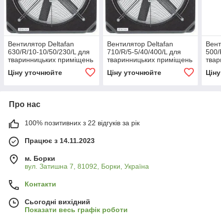
Вентилятор Deltafan
Вентилятор Deltafan
Вент
630/R/10-10/50/230/L для
710/R/5-5/40/400/L для
500/
тваринницьких приміщень
тваринницьких приміщень
твар
та складів
та складів
та с
Ціну уточнюйте
Ціну уточнюйте
Цін
Про нас
100% позитивних з 22 відгуків за рік
Працює з 14.11.2023
м. Борки
вул. Затишна 7, 81092, Борки, Україна
Контакти
Сьогодні вихідний
Показати весь графік роботи