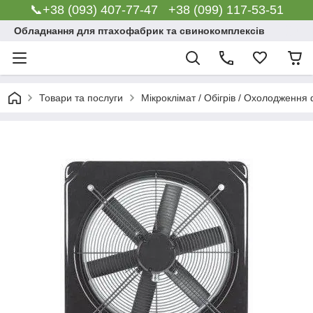
📞+38 (093) 407-77-47 +38 (099) 117-53-51
Обладнання для птахофабрик та свинокомплексів
Товари та послуги
Мікроклімат / Обігрів / Охолодження