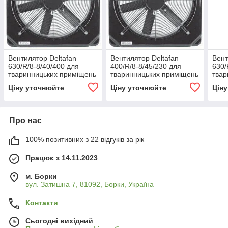
Вентилятор Deltafan
Вентилятор Deltafan
Вент
630/R/8-8/40/400 для
400/R/8-8/45/230 для
630/
тваринницьких приміщень
тваринницьких приміщень
твар
та складів
та складів
та с
Ціну уточнюйте
Ціну уточнюйте
Цін
Про нас
100% позитивних з 22 відгуків за рік
Працює з 14.11.2023
м. Борки
вул. Затишна 7, 81092, Борки, Україна
Контакти
Сьогодні вихідний