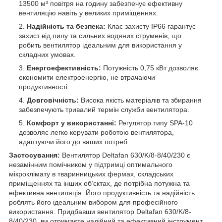
13500 м³ повітря на годину забезпечує ефективну
вентиляцію навіть у великих приміщеннях.
Надійність та безпека:
Клас захисту IP66 гарантує
захист від пилу та сильних водяних струменів, що
робить вентилятор ідеальним для використання у
складних умовах.
Енергоефективність:
Потужність 0,75 кВт дозволяє
економити електроенергію, не втрачаючи
продуктивності.
Довговічність:
Висока якість матеріалів та збирання
забезпечують тривалий термін служби вентилятора.
Комфорт у використанні:
Регулятор типу SPA-10
дозволяє легко керувати роботою вентилятора,
адаптуючи його до ваших потреб.
Застосування:
Вентилятор Deltafan 630/K/8-8/40/230 є
незамінним помічником у підтримці оптимального
мікроклімату в тваринницьких фермах, складських
приміщеннях та інших об’єктах, де потрібна потужна та
ефективна вентиляція. Його продуктивність та надійність
роблять його ідеальним вибором для професійного
використання. Придбавши вентилятор Deltafan 630/K/8-
8/40/230, ви отримаєте надійний та ефективний інструмент