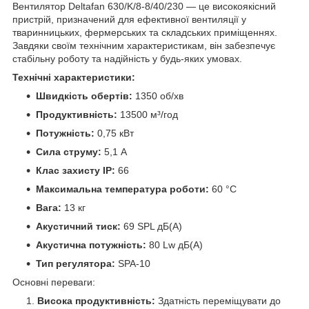
Вентилятор Deltafan 630/K/8-8/40/230 — це високоякісний
пристрій, призначений для ефективної вентиляції у
тваринницьких, фермерських та складських приміщеннях.
Завдяки своїм технічним характеристикам, він забезпечує
стабільну роботу та надійність у будь-яких умовах.
Технічні характеристики:
Швидкість обертів:
1350 об/хв
Продуктивність:
13500 м³/год
Потужність:
0,75 кВт
Сила струму:
5,1 А
Клас захисту IP:
66
Максимальна температура роботи:
60 °C
Вага:
13 кг
Акустичний тиск:
69 SPL дБ(A)
Акустична потужність:
80 Lw дБ(A)
Тип регулятора:
SPA-10
Основні переваги:
Висока продуктивність:
Здатність переміщувати до