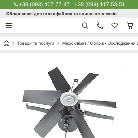
📞+38 (093) 407-77-47 +38 (099) 117-53-51
Обладнання для птахофабрик та свинокомплексів
Товари та послуги
Мікроклімат / Обігрів / Охолодження