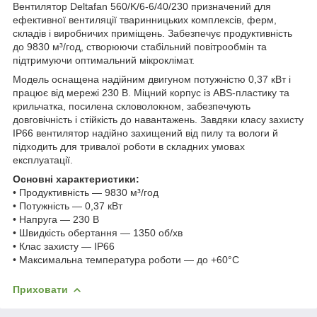
Вентилятор Deltafan 560/K/6-6/40/230 призначений для
ефективної вентиляції тваринницьких комплексів, ферм,
складів і виробничих приміщень. Забезпечує продуктивність
до 9830 м³/год, створюючи стабільний повітрообмін та
підтримуючи оптимальний мікроклімат.
Модель оснащена надійним двигуном потужністю 0,37 кВт і
працює від мережі 230 В. Міцний корпус із ABS-пластику та
крильчатка, посилена скловолокном, забезпечують
довговічність і стійкість до навантажень. Завдяки класу захисту
IP66 вентилятор надійно захищений від пилу та вологи й
підходить для тривалої роботи в складних умовах
експлуатації.
Основні характеристики:
• Продуктивність — 9830 м³/год
• Потужність — 0,37 кВт
• Напруга — 230 В
• Швидкість обертання — 1350 об/хв
• Клас захисту — IP66
• Максимальна температура роботи — до +60°C
Приховати