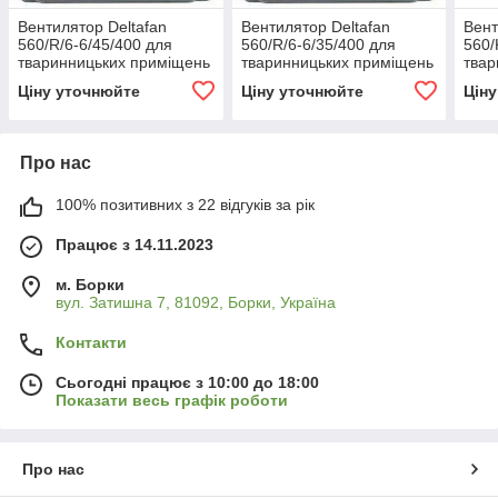
Вентилятор Deltafan
Вентилятор Deltafan
Вент
560/R/6-6/45/400 для
560/R/6-6/35/400 для
560/
тваринницьких приміщень
тваринницьких приміщень
твар
та складів
та складів
та с
Ціну уточнюйте
Ціну уточнюйте
Цін
Про нас
100% позитивних з 22 відгуків за рік
Працює з 14.11.2023
м. Борки
вул. Затишна 7, 81092, Борки, Україна
Контакти
Сьогодні працює з 10:00 до 18:00
Показати весь графік роботи
Про нас