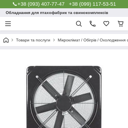
📞+38 (093) 407-77-47 +38 (099) 117-53-51
Обладнання для птахофабрик та свинокомплексів
Товари та послуги
Мікроклімат / Обігрів / Охолодження