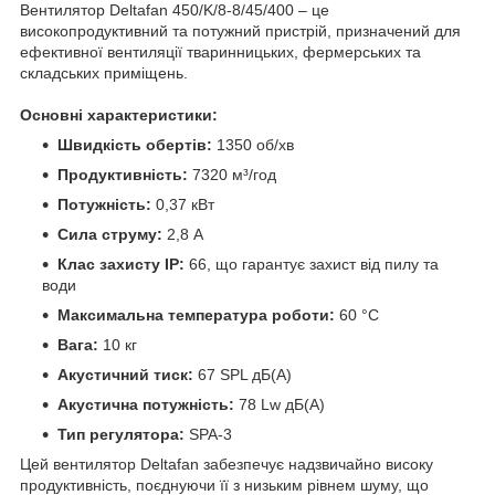
Вентилятор Deltafan 450/K/8-8/45/400 – це
високопродуктивний та потужний пристрій, призначений для
ефективної вентиляції тваринницьких, фермерських та
складських приміщень.
Основні характеристики:
Швидкість обертів:
1350 об/хв
Продуктивність:
7320 м³/год
Потужність:
0,37 кВт
Сила струму:
2,8 А
Клас захисту IP:
66, що гарантує захист від пилу та
води
Максимальна температура роботи:
60 °C
Вага:
10 кг
Акустичний тиск:
67 SPL дБ(A)
Акустична потужність:
78 Lw дБ(A)
Тип регулятора:
SPA-3
Цей вентилятор Deltafan забезпечує надзвичайно високу
продуктивність, поєднуючи її з низьким рівнем шуму, що