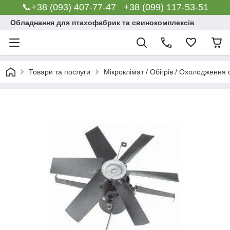
📞+38 (093) 407-77-47 +38 (099) 117-53-51
Обладнання для птахофабрик та свинокомплексів
Товари та послуги
Мікроклімат / Обігрів / Охолодження