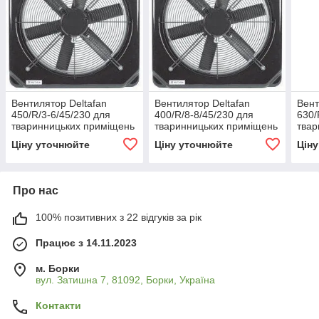
Вентилятор Deltafan
Вентилятор Deltafan
Вент
450/R/3-6/45/230 для
400/R/8-8/45/230 для
630/
тваринницьких приміщень
тваринницьких приміщень
твар
та складів
та складів
та с
Ціну уточнюйте
Ціну уточнюйте
Цін
Про нас
100% позитивних з 22 відгуків за рік
Працює з 14.11.2023
м. Борки
вул. Затишна 7, 81092, Борки, Україна
Контакти