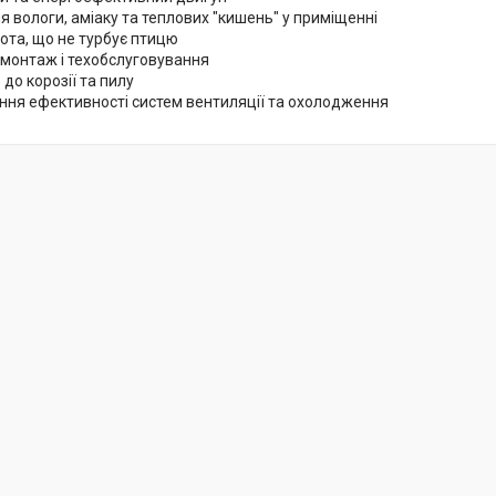
 вологи, аміаку та теплових "кишень" у приміщенні
ота, що не турбує птицю
 монтаж і техобслуговування
 до корозії та пилу
ння ефективності систем вентиляції та охолодження