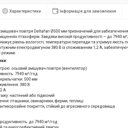
Характеристики
Інформація для замовлення
змішувач повітря Deltafan Ø500 мм призначений для забезпечення 
иміщеннях птахоферм. Завдяки високій продуктивності — до 7940 м
знижує рівень вологості, температурні перепади та утримує якість п
тужним електродвигуном 380 В із споживанням 1,2 A, забезпечуюч
 режимі.
ики:
трою: осьовий змішувач повітря (вентилятор)
вність: 7940 м³/год
 крильчатки: 500 мм
живлення: 380 В
,2 А
ажу: настінний або підвісний
ння: пташники, свинарники, ферми, теплиці
антикорозійне покриття, стійкий до агресивного середовища
родуктивність: до 7940 м³/год
й та енергоефективний двигун