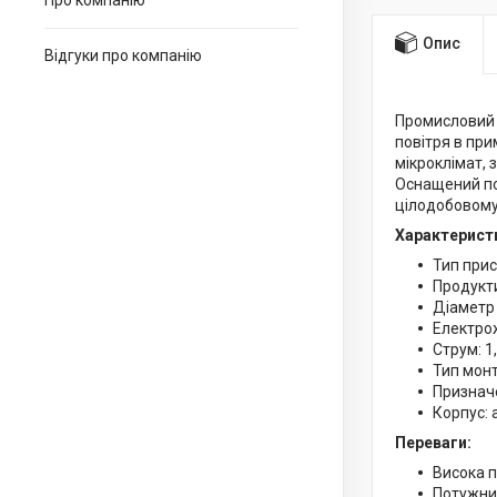
Про компанію
Опис
Відгуки про компанію
Промисловий 
повітря в пр
мікроклімат, 
Оснащений по
цілодобовому
Характерист
Тип прис
Продукти
Діаметр
Електро
Струм: 1
Тип монт
Призначе
Корпус: 
Переваги:
Висока п
Потужни