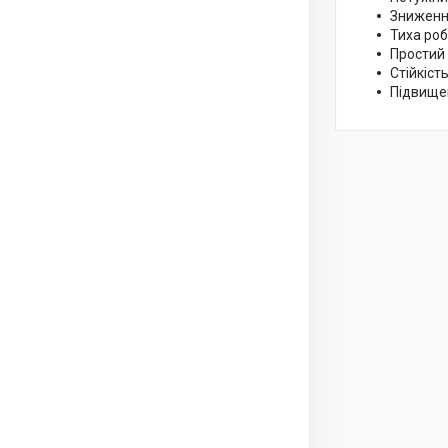
Зниження
Тиха роб
Простий
Стійкість
Підвище