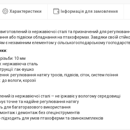
Характеристики
Інформація для замовлення
виготовлений із нержавіючої сталі та призначений для регулювання
ання або підвіски обладнання на птахофермах. Завдяки своїй стійко
м є незамінним елементом у сільськогосподарському господарств
ики:
різьби: 10 мм
л: нержавіюча сталь
трукції: гак-вушко
ння: регулювання натягу тросів, підвісів, сіток, систем поїння
: до вологи, корозії
ений із нержавіючої сталі — не іржавіє у вологому середовищі
ує точне та надійне регулювання натягу
ть для багаторазового використання
монтаж і демонтаж без спецінструментів
о підходить для умов птахоферми та свинокомплексів