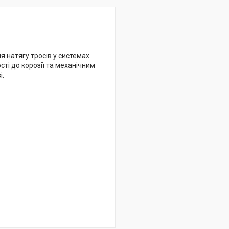
 натягу тросів у системах
сті до корозії та механічним
і.