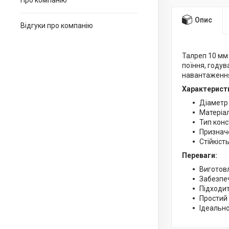
Про компанію
Опис
Відгуки про компанію
Талреп 10 мм 
поїння, годув
навантаження
Характерист
Діаметр 
Матеріа
Тип конс
Призначе
Стійкість
Переваги:
Виготовл
Забезпеч
Підходи
Простий 
Ідеальн