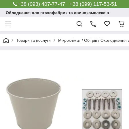
📞+38 (093) 407-77-47 +38 (099) 117-53-51
Обладнання для птахофабрик та свинокомплексів
Товари та послуги
Мікроклімат / Обігрів / Охолодження