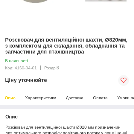
Розсіювач для вентиляційної шахти, Ø820мм,
з комплектом для складання, обладнання та
запчастини для птахівництва
В наявності
Код: 4160-04-01
Роздріб
Ціну уточнюйте
Опис
Характеристики
Доставка
Оплата
Умови п
Опис
Розсіювач для вентиляційної шахти Ø820 мм призначений
для оптимального розподілу повітряного потоку у приміщенні.