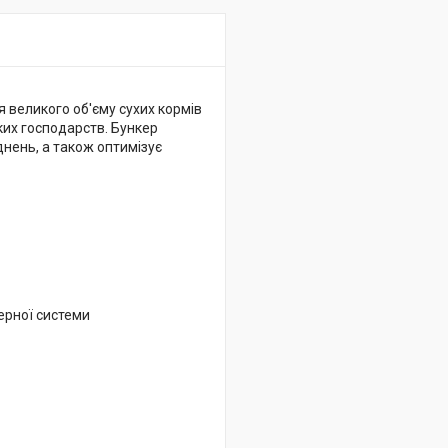
я великого об'єму сухих кормів
их господарств. Бункер
днень, а також оптимізує
ерної системи