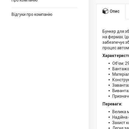
Про компанію
Опис
Відгуки про компанію
Бункер для зб
на фермах. І
забезпечує зб
процес автом
Характерист
Обʼєм: 2
Вантажом
Матеріал
Конструк
Заванта
Вивантаж
Признач
Переваги:
Велика м
Надійна 
Захист к
Легке з