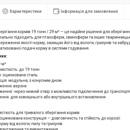
Характеристики
Інформація для замовлення
ерігання кормів 19 тонн / 29 м³ — це надійне рішення для зберіганн
деально підходить для птахоферм, свиноферм та інших тваринницьк
ереження якості корму, захищає його від вологи, гризунів та забру
атизованої подачі корму в системи годування.
ики:
9 м³
істкість: до 19 тонн
: оцинкована сталь
ція: модульна, з конусним дном
ження: верхнє
ення: через нижній отвір з можливістю підключення до транспорт
ення: для зовнішнього або внутрішнього встановлення
істкість для тривалого зберігання кормів
оцинкована конструкція — довговічність та стійкість до корозії
орму від вологи, пилу та гризунів
авантаження та вивантаження