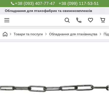
📞+38 (093) 407-77-47 +38 (099) 117-53-51
Обладнання для птахофабрик та свинокомплексів
Товари та послуги
Обладнання для птахівництва
Під