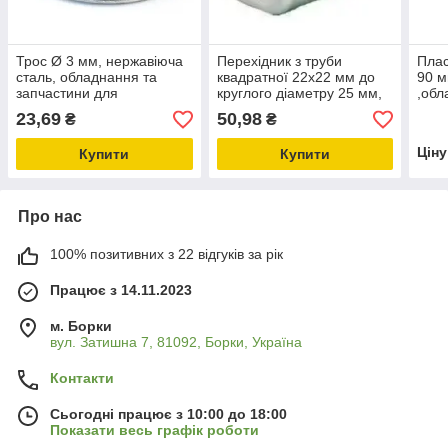
Трос Ø 3 мм, нержавіюча
Перехідник з труби
Плас
сталь, обладнання та
квадратної 22х22 мм до
90 м
запчастини для
круглого діаметру 25 мм,
,обл
птахівництва
обладнання та запчастини
запч
23,69
50,98
₴
₴
для птахівництва
птах
Цін
Купити
Купити
Про нас
100% позитивних з 22 відгуків за рік
Працює з 14.11.2023
м. Борки
вул. Затишна 7, 81092, Борки, Україна
Контакти
Сьогодні працює з 10:00 до 18:00
Показати весь графік роботи