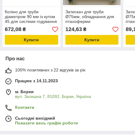
Коліно для труби
Затискач для труби
Зати
діаметром 90 мм із кутом
Ø75мм, обладнання для
Ø75
45 для системи годування
птахоферми
пта
птиці, обладнання для
672,08
124,63
89,
₴
₴
птахоферми
Купити
Купити
Про нас
100% позитивних з 22 відгуків за рік
Працює з 14.11.2023
м. Борки
вул. Затишна 7, 81092, Борки, Україна
Контакти
Сьогодні вихідний
Показати весь графік роботи