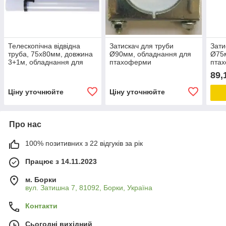
Телескопічна відвідна
Затискач для труби
Зати
труба, 75x80мм, довжина
Ø90мм, обладнання для
Ø75
3+1м, обладнання для
птахоферми
пта
птахоферми
89,
Ціну уточнюйте
Ціну уточнюйте
Про нас
100% позитивних з 22 відгуків за рік
Працює з 14.11.2023
м. Борки
вул. Затишна 7, 81092, Борки, Україна
Контакти
Сьогодні вихідний