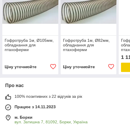
Гофротруба 1м, Ø105мм,
Гофротруба 1м, Ø82мм,
Гофр
обладнання для
обладнання для
обла
птахоферми
птахоферми
пта
1 1
Ціну уточнюйте
Ціну уточнюйте
Про нас
100% позитивних з 22 відгуків за рік
Працює з 14.11.2023
м. Борки
вул. Затишна 7, 81092, Борки, Україна