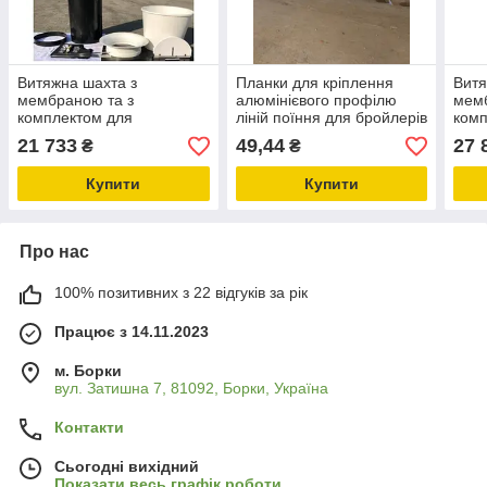
Витяжна шахта з
Планки для кріплення
Витя
мембраною та з
алюмінієвого профілю
мемб
комплектом для
ліній поїння для бройлерів
комп
складання Ø630 мм, 1.2
скла
21 733
49,44
27 
₴
₴
мм, з великим білим
мм, 
кільцем для шахти
кіль
Купити
Купити
Про нас
100% позитивних з 22 відгуків за рік
Працює з 14.11.2023
м. Борки
вул. Затишна 7, 81092, Борки, Україна
Контакти
Сьогодні вихідний
Показати весь графік роботи