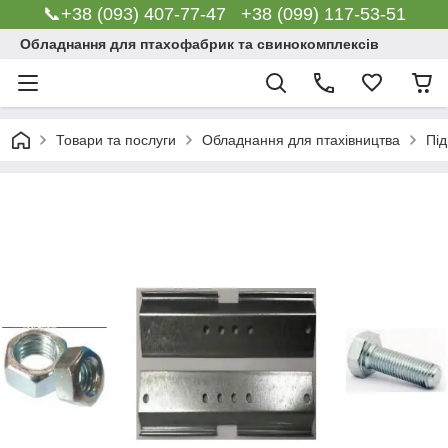
📞+38 (093) 407-77-47 +38 (099) 117-53-51
Обладнання для птахофабрик та свинокомплексів
Товари та послуги
Обладнання для птахівництва
Під