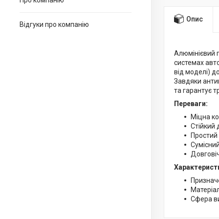
Про компанію
Опис
Відгуки про компанію
Алюмінієвий 
системах авт
від моделі) д
Завдяки анти
та гарантує т
Переваги:
Міцна ко
Стійкий 
Простий
Сумісний
Довговіч
Характерист
Призначе
Матеріал
Сфера в