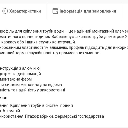
Характеристики
Інформація для замовлення
профіль для кріплення труби води — це надійний монтажний елемен
оматичного поїння індичок. Забезпечує фіксацію труби діаметром 
о каркасу або інших несучих конструкцій.
корозійним властивостям алюмінію, профіль підходить для викори
ривалий термін служби навіть у промислових умовах.
нструкція з алюмінію
до іржі та деформацій
 монтаж на фермі
 із системами поїння для індюків
ність та надійність у використанні
ики:
ння: Кріплення труби в системі поїння
: Алюміній
икористання: Птахофабрики, фермерські господарства