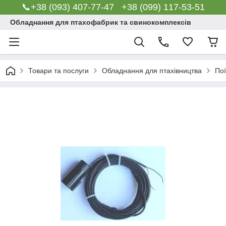
📞+38 (093) 407-77-47 +38 (099) 117-53-51
Обладнання для птахофабрик та свинокомплексів
Товари та послуги
Обладнання для птахівництва
По