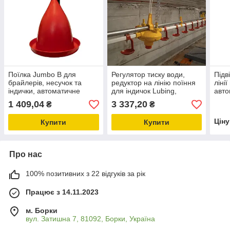
Поїлка Jumbo B для
Регулятор тиску води,
Підв
брайлерів, несучок та
редуктор на лінію поїння
лінії
індички, автоматичне
для індичок Lubing,
авто
поїння для птахів
автоматичне поїння для
году
1 409,04
3 337,20
₴
₴
птиці
Цін
Купити
Купити
Про нас
100% позитивних з 22 відгуків за рік
Працює з 14.11.2023
м. Борки
вул. Затишна 7, 81092, Борки, Україна