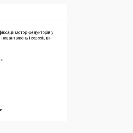
іксації мотор-редукторів у
навантажень і корозії, він
ві
си