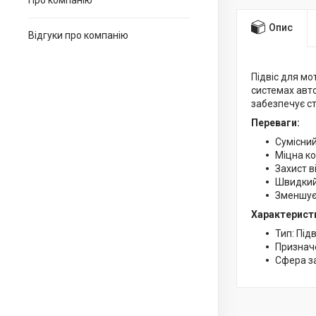
Про компанію
Опис
Відгуки про компанію
Підвіс для мо
системах авто
забезпечує с
Переваги:
Сумісний
Міцна ко
Захист в
Швидкий
Зменшує
Характерист
Тип: Під
Признач
Сфера з