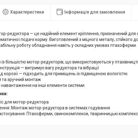
Характеристики
Інформація для замовлення
тор-редуктора — це надійний елемент кріплення, призначений для ф
матичної подачі корму. Виготовлений з міцного металу, стійкого до 
табільну роботу обладнання навіть у складних умовах птахоферми.
 із більшістю мотор-редукторів, що використовуються у птахівницт
нструкція — витримує вагу редуктора та вібрації
ід корозії — підходить для приміщень із підвищеною вологістю
 та зручний монтаж
 навантаження на інші елементи системи
ики:
віс для мотор-редуктора
ення: Монтаж мотор-редуктора в системах годування
астосування: Птахоферми, свинокомплекси, тваринницькі комплек