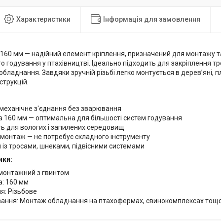
Характеристики
Інформація для замовлення
 160 мм — надійний елемент кріплення, призначений для монтажу т
 годування у птахівництві. Ідеально підходить для закріплення тро
бладнання. Завдяки зручній різьбі легко монтується в дерев’яні, п
струкцій.
механічне з'єднання без зварювання
 160 мм — оптимальна для більшості систем годування
ь для вологих і запилених середовищ
монтаж — не потребує складного інструменту
 із тросами, шнеками, підвісними системами
ики:
 монтажний з гвинтом
: 160 мм
я: Різьбове
вання: Монтаж обладнання на птахофермах, свинокомплексах тощ