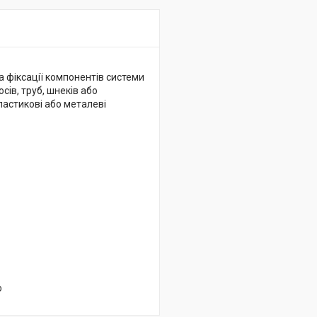
а фіксації компонентів системи
сів, труб, шнеків або
ластикові або металеві
о