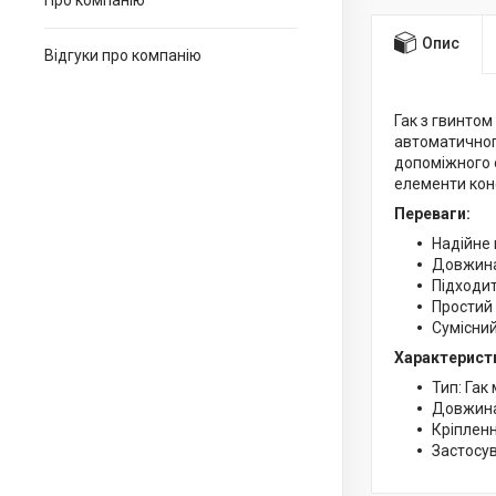
Про компанію
Опис
Відгуки про компанію
Гак з гвинтом
автоматичного
допоміжного о
елементи кон
Переваги:
Надійне 
Довжина
Підходит
Простий 
Сумісний
Характерист
Тип: Гак
Довжина
Кріпленн
Застосу