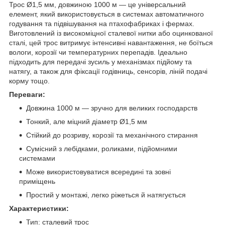
Трос Ø1,5 мм, довжиною 1000 м — це універсальний
елемент, який використовується в системах автоматичного
годування та підвішування на птахофабриках і фермах.
Виготовлений із високоміцної сталевої нитки або оцинкованої
сталі, цей трос витримує інтенсивні навантаження, не боїться
вологи, корозії чи температурних перепадів. Ідеально
підходить для передачі зусиль у механізмах підйому та
натягу, а також для фіксації годівниць, сенсорів, ліній подачі
корму тощо.
Переваги:
Довжина 1000 м — зручно для великих господарств
Тонкий, але міцний діаметр Ø1,5 мм
Стійкий до розриву, корозії та механічного стирання
Сумісний з лебідками, роликами, підйомними
системами
Може використовуватися всередині та зовні
приміщень
Простий у монтажі, легко ріжеться й натягується
Характеристики:
Тип: сталевий трос