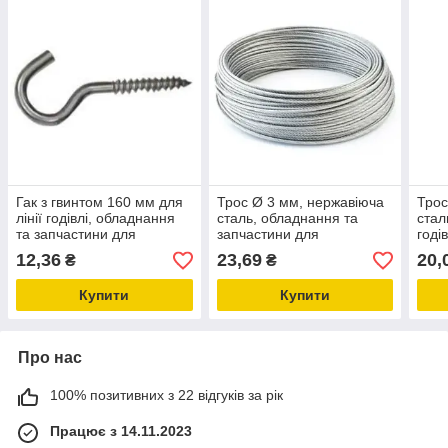
Гак з гвинтом 160 мм для
Трос Ø 3 мм, нержавіюча
Трос
лінії годівлі, обладнання
сталь, обладнання та
стал
та запчастини для
запчастини для
годі
птахівництва
птахівництва
запч
12,36
23,69
20,
₴
₴
птах
Купити
Купити
Про нас
100% позитивних з 22 відгуків за рік
Працює з 14.11.2023