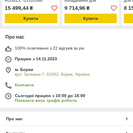
ROXELL: 03102068
обладнання для
для 
обладнання та запчастини
птахофабрик
обла
15 499,44
9 714,96
8 1
₴
₴
для тваринництва
твар
Купити
Купити
Про нас
100% позитивних з 22 відгуків за рік
Працює з 14.11.2023
м. Борки
вул. Затишна 7, 81092, Борки, Україна
Контакти
Сьогодні працює з 10:00 до 18:00
Показати весь графік роботи
Про нас