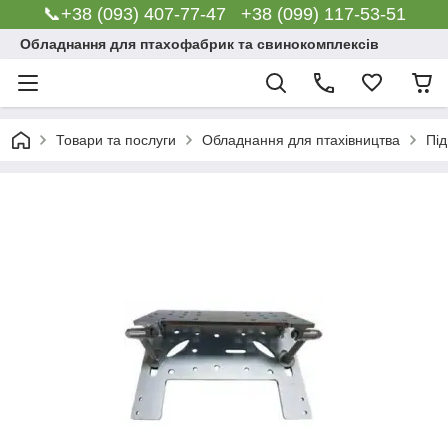
📞+38 (093) 407-77-47 +38 (099) 117-53-51
Обладнання для птахофабрик та свинокомплексів
Товари та послуги
Обладнання для птахівництва
Під