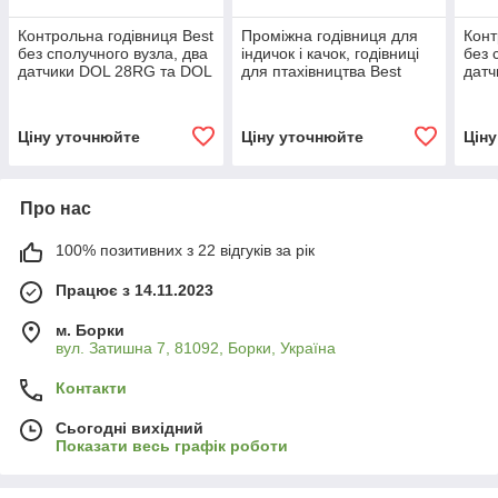
Контрольна годівниця Best
Проміжна годівниця для
Конт
без сполучного вузла, два
індичок і качок, годівниці
без 
датчики DOL 28RG та DOL
для птахівництва Best
датч
26
Німеччина
світ
Ціну уточнюйте
Ціну уточнюйте
Цін
Про нас
100% позитивних з 22 відгуків за рік
Працює з 14.11.2023
м. Борки
вул. Затишна 7, 81092, Борки, Україна
Контакти
Сьогодні вихідний
Показати весь графік роботи