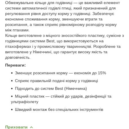
Обмежувальне кільце для годівниці — це важливий елемент
системи автоматичної годівлі птиці, який призначений для
регулювання рівня доступу корму у годівниці. Забезпечує
економне споживання корму, зменшуючи втрати та
розсипання, а також сприяє рівномірному розподілу корму
між птахами.
Кільце виготовлене з міцного зносостійкого пластику, сумісне з
годівницями системи Best, що використовуються на
птахофермах і у промисловому тваринництві. Розроблене та
виготовлене у Німеччині, що гарантує високу якість та
довговічність.
Переваги:
Зменшує розсипання корму — економія до 15%
Сприяє правильній подачі корму у годівниці
Підходить до систем Best (Німеччина)
Міцний пластик — стійкий до ударів, дезінфекції та
ультрафіолету
Швидкий монтаж без спеціальних інструментів
Приховати