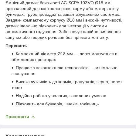
Ємнісний датчик близькості AC-SCPA 10ZVO Ø18 мм
призначений для контролю рівня корму або матеріалів у
бункерах, трубопроводах та завантажувальних системах.
Завдяки компактному корпусу Ø18 мм і високій чутливості,
датчик ідеально підходить для інтеграції у системи
автоматичного годування. Забезпечує надійне виявлення
сипучих або твердих речовин без прямого контакту.
Переваги:
Компактний діаметр Ø18 мм — легко монтується в
обмежених просторах
Працює з неконтактною технологією — мінімальне
зношування
Висока чутливість до кормів, гранулятів, зерна, пелет
тощо
Надійна робота у вологих, запилених умовах
Підходить для бункерів, шнеків, годівниць
Приховати