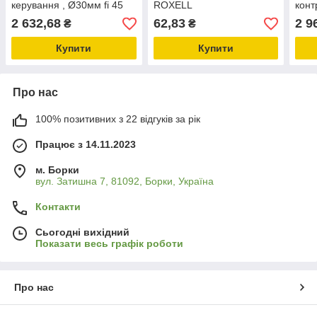
керування , Ø30мм fi 45
ROXELL
конт
AC-SCPA 25RVO
з ін
2 632,68
62,83
2 9
₴
₴
Купити
Купити
Про нас
100% позитивних з 22 відгуків за рік
Працює з 14.11.2023
м. Борки
вул. Затишна 7, 81092, Борки, Україна
Контакти
Сьогодні вихідний
Показати весь графік роботи
Про нас