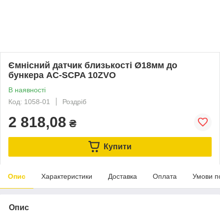
Ємнісний датчик близькості Ø18мм до
бункера AC-SCPA 10ZVO
В наявності
Код: 1058-01
Роздріб
2 818,08
₴
Купити
Опис
Характеристики
Доставка
Оплата
Умови п
Опис