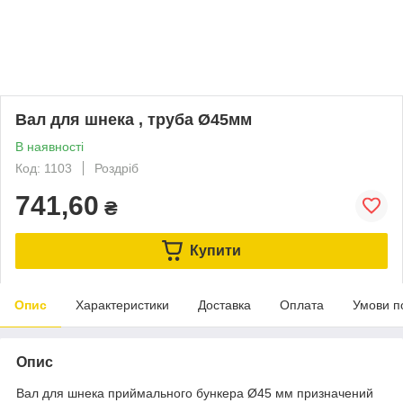
Вал для шнека , труба Ø45мм
В наявності
Код: 1103
Роздріб
741,60
₴
Купити
Опис
Характеристики
Доставка
Оплата
Умови п
Опис
Вал для шнека приймального бункера Ø45 мм призначений