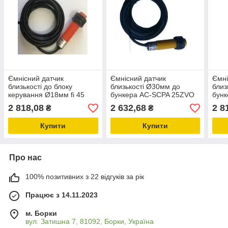
Ємнісний датчик
Ємнісний датчик
Ємні
близькості до блоку
близькості Ø30мм до
близ
керування Ø18мм fi 45
бункера AC-SCPA 25ZVO
бун
AC-SCPA 10RVO
2 818,08
2 632,68
2 8
₴
₴
Купити
Купити
Про нас
100% позитивних з 22 відгуків за рік
Працює з 14.11.2023
м. Борки
вул. Затишна 7, 81092, Борки, Україна