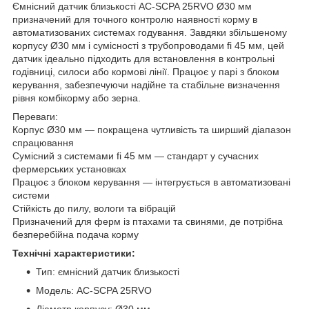
Ємнісний датчик близькості AC-SCPA 25RVO Ø30 мм
призначений для точного контролю наявності корму в
автоматизованих системах годування. Завдяки збільшеному
корпусу Ø30 мм і сумісності з трубопроводами fi 45 мм, цей
датчик ідеально підходить для встановлення в контрольні
годівниці, силоси або кормові лінії. Працює у парі з блоком
керування, забезпечуючи надійне та стабільне визначення
рівня комбікорму або зерна.
Переваги:
Корпус Ø30 мм — покращена чутливість та ширший діапазон
спрацювання
Сумісний з системами fi 45 мм — стандарт у сучасних
фермерських установках
Працює з блоком керування — інтегрується в автоматизовані
системи
Стійкість до пилу, вологи та вібрацій
Призначений для ферм із птахами та свинями, де потрібна
безперебійна подача корму
Технічні характеристики:
Тип: ємнісний датчик близькості
Модель: AC-SCPA 25RVO
Діаметр корпусу: Ø30 мм