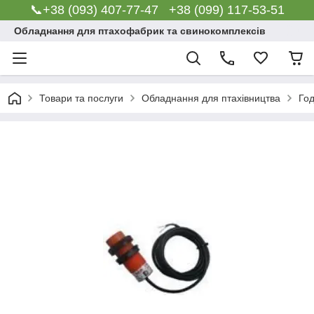
📞+38 (093) 407-77-47 +38 (099) 117-53-51
Обладнання для птахофабрик та свинокомплексів
Товари та послуги
Обладнання для птахівництва
Го