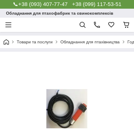
📞+38 (093) 407-77-47 +38 (099) 117-53-51
Обладнання для птахофабрик та свинокомплексів
Товари та послуги
Обладнання для птахівництва
Го