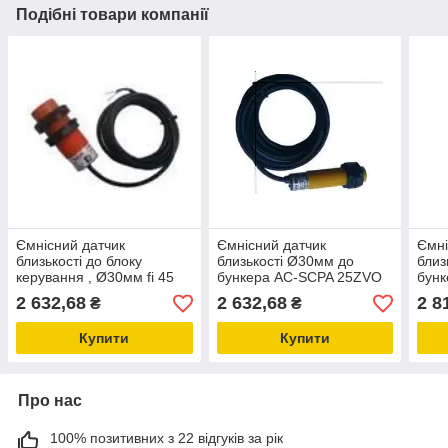
Подібні товари компанії
Ємнісний датчик
Ємнісний датчик
Ємні
близькості до блоку
близькості Ø30мм до
близ
керування , Ø30мм fi 45
бункера AC-SCPA 25ZVO
бун
AC-SCPA 25RVO
2 632,68
2 632,68
2 8
₴
₴
Купити
Купити
Про нас
100% позитивних з 22 відгуків за рік