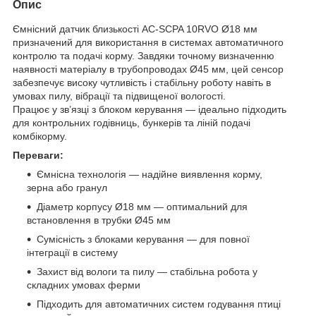
Опис
Ємнісний датчик близькості AC-SCPA 10RVO Ø18 мм
призначений для використання в системах автоматичного
контролю та подачі корму. Завдяки точному визначенню
наявності матеріалу в трубопроводах Ø45 мм, цей сенсор
забезпечує високу чутливість і стабільну роботу навіть в
умовах пилу, вібрації та підвищеної вологості.
Працює у зв’язці з блоком керування — ідеально підходить
для контрольних годівниць, бункерів та ліній подачі
комбікорму.
Переваги:
Ємнісна технологія — надійне виявлення корму,
зерна або гранул
Діаметр корпусу Ø18 мм — оптимальний для
встановлення в трубки Ø45 мм
Сумісність з блоками керування — для повної
інтеграції в систему
Захист від вологи та пилу — стабільна робота у
складних умовах ферми
Підходить для автоматичних систем годування птиці