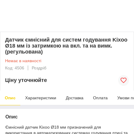
Датчик ємнісний для систем годування Kixoo
Ø18 мм із затримкою на вкл. та на вимк.
(регульована)
Немає в наявності
Код: 4506
Роздріб
Ціну уточнюйте
Опис
Характеристики
Доставка
Оплата
Умови п
Опис
Ємнісний датчик Kixoo Ø18 мм призначений для
використання в автоматизованих системах годування птиці та