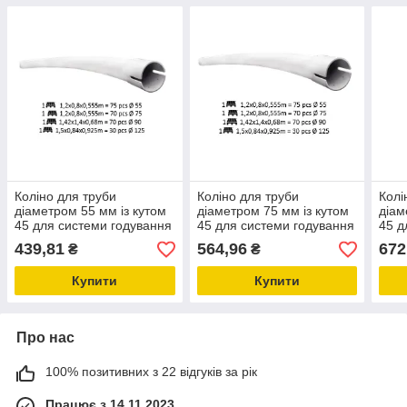
Коліно для труби
Коліно для труби
Колі
діаметром 55 мм із кутом
діаметром 75 мм із кутом
діам
45 для системи годування
45 для системи годування
45 д
птиці, обладнання для
птиці, обладнання для
птиц
439,81
564,96
672
₴
₴
птахоферми
птахоферми
пта
Купити
Купити
Про нас
100% позитивних з 22 відгуків за рік
Працює з 14.11.2023