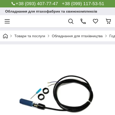
📞+38 (093) 407-77-47 +38 (099) 117-53-51
Обладнання для птахофабрик та свинокомплексів
Товари та послуги
Обладнання для птахівництва
Го