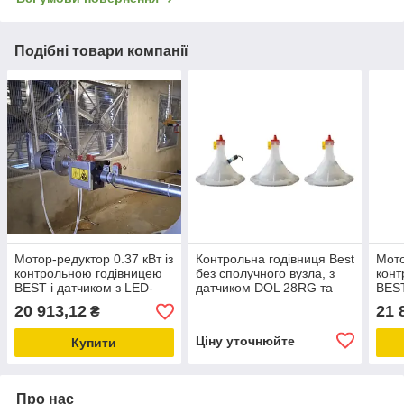
Подібні товари компанії
Мотор-редуктор 0.37 кВт із
Контрольна годівниця Best
Мото
контрольною годівницею
без сполучного вузла, з
конт
BEST і датчиком з LED-
датчиком DOL 28RG та
BEST
підсвіткою для лінії
світловим індикатором
підс
20 913,12
21 
₴
годування бройлерів
году
Ціну уточнюйте
Купити
Про нас