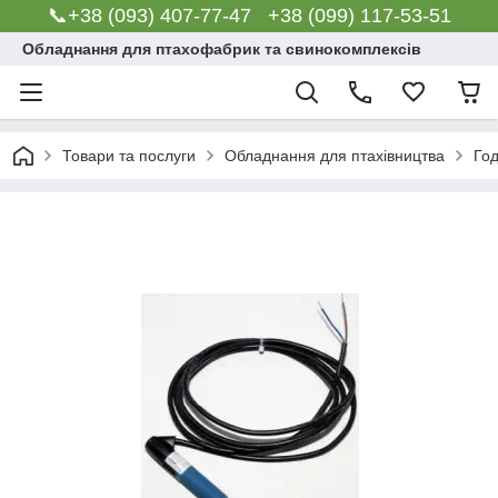
📞+38 (093) 407-77-47 +38 (099) 117-53-51
Обладнання для птахофабрик та свинокомплексів
Товари та послуги
Обладнання для птахівництва
Го