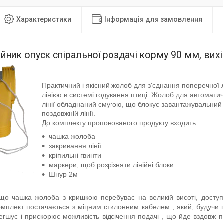
Характеристики
Інформація для замовлення
ійник опуск спіральної роздачі корму 90 мм, ви
Практичний і якісний жолоб для з'єднання поперечної л
лінією в системі годування птиці. Жолоб для автоматич
лінії обладнаний смугою, що блокує завантажувальний 
поздовжній лінії.
До комплекту пропонованого продукту входить:
чашка жолоба
закривання лінії
кріпильні гвинти
маркери, щоб розрізняти лінійні блоки
Шнур 2м
що чашка жолоба з кришкою перебуває на великій висоті, доступ 
мплект постачається з міцним стилонним кабелем , який, будучи 
егшує і прискорює можливість відсічення подачі , що йде вздовж п