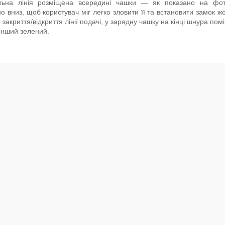
льна лінія розміщена всередині чашки — як показано на фото
о вниз, щоб користувач міг легко зловити її та встановити замок ж
закриття/відкриття лінії подачі, у зарядну чашку на кінці шнура п
інший зелений.