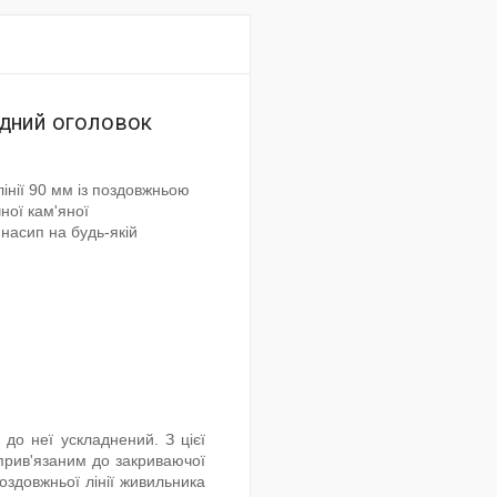
хідний оголовок
інії 90 мм із поздовжньою
ної кам'яної
насип на будь-якій
до неї ускладнений. З цієї
прив'язаним до закриваючої
оздовжньої лінії живильника