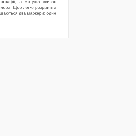
графії, а мотузка звисає
олоба. Щоб легко розрізнити
оміщаються два маркери: один