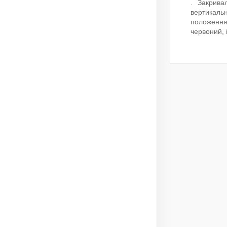
. Закрива
вертикальн
положення 
червоний, 