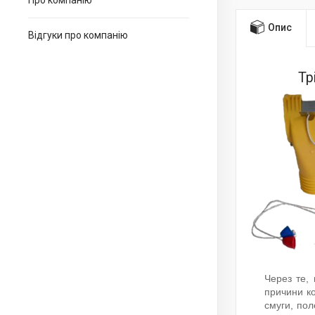
Про компанію
Опис
Відгуки про компанію
Тр
Через те, 
причини ко
смуги, пол