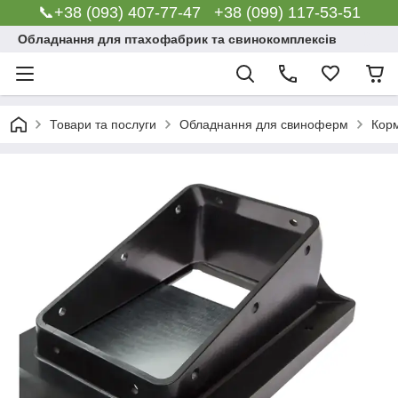
📞+38 (093) 407-77-47 +38 (099) 117-53-51
Обладнання для птахофабрик та свинокомплексів
Товари та послуги
Обладнання для свиноферм
Корм