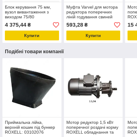
Блок керування 75 мм,
Муфта Varvel для мотора
Мото
вузол вивантаження з
редуктора поперечних
попе
виходом 75/80
ліній годування свиней
ROX
обладнання для
KG5.019 обладнання для
обла
4 375,44
593,28
15 
₴
₴
тваринництва
свинокомплексів
для 
Купити
Купити
Подібні товари компанії
Приймальна лійка,
Мотор редуктор 1,5 кВт
Мото
верхній кошик під бункер
поперечної роздачі корму
попе
ROXELL: 03102076
ROXELL обладнання та
ROX