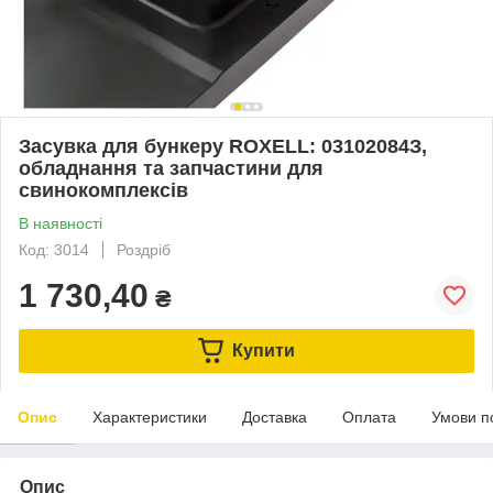
Засувка для бункеру ROXELL: 03102084З,
обладнання та запчастини для
свинокомплексів
В наявності
Код: 3014
Роздріб
1 730,40
₴
Купити
Опис
Характеристики
Доставка
Оплата
Умови п
Опис