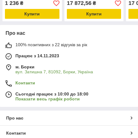
обладнання та запчастини
запчастини для
обла
1 236
17 872,56
17 
₴
₴
для свинокомплексів
свинарства
для 
Купити
Купити
Про нас
100% позитивних з 22 відгуків за рік
Працює з 14.11.2023
м. Борки
вул. Затишна 7, 81092, Борки, Україна
Контакти
Сьогодні працює з 10:00 до 18:00
Показати весь графік роботи
Про нас
Контакти