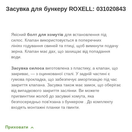
Засувка для бункеру ROXELL: 03102084З
Якісний
болт для хомутів
для встановлення під
силос. Клапан використовується в поперечних
лініях годування свиней та птиці, щоб вимкнути подачу
зерна. Клапан має дах, що захищає від попадання
води.
Засувка силоса
виготовлена з пластику, а клапан, що
закриває, — з оцинкованої сталі. У задній частині є
гумова прокладка, що забезпечує амортизацію під час
закриття клапана. Засувка також має замок, що оберігає
від випадкового закриття заслінки. Ви можете
пригвинттии жолоб до засувкиі хомута, яка
безпосередньо пов'язана з бункером . До комплекту
входять монтажні планки та гвинти.
Приховати