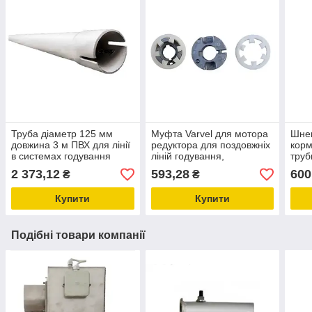
Труба діаметр 125 мм
Муфта Varvel для мотора
Шнек
довжина 3 м ПВХ для лінії
редуктора для поздовжніх
корм
в системах годування
ліній годування,
труб
свиней, обладнання та
утримання свиней і птиці
обла
2 373,12
593,28
600
₴
₴
запчастини для
KG5.019
свин
свиноферм
Купити
Купити
Подібні товари компанії