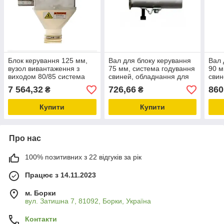
Блок керування 125 мм,
Вал для блоку керування
Вал 
вузол вивантаження з
75 мм, система годування
90 м
виходом 80/85 система
свиней, обладнання для
свин
годування свиней,
свинарників
комп
7 564,32
726,66
860
₴
₴
обладнання для
свин
свинарників
Купити
Купити
Про нас
100% позитивних з 22 відгуків за рік
Працює з 14.11.2023
м. Борки
вул. Затишна 7, 81092, Борки, Україна
Контакти