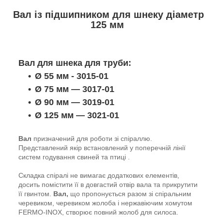
Вал із підшипником для шнеку діаметр
125 мм
Вал для шнека для труби:
Ø 55 мм - 3015-01
Ø 75 мм — 3017-01
Ø 90 мм — 3019-01
Ø 125 мм — 3021-01
Вал
призначений для роботи зі спіраллю.
Представлений якір встановлений у поперечній лінії
систем годування свиней та птиці .
Складка спіралі не вимагає додаткових елементів,
досить помістити її в довгастий отвір вала та прикрутити
її гвинтом.
Вал,
що пропонується разом зі спіральним
черевиком, черевиком жолоба і нержавіючим хомутом
FERMO-INOX, створює повний жолоб для силоса.