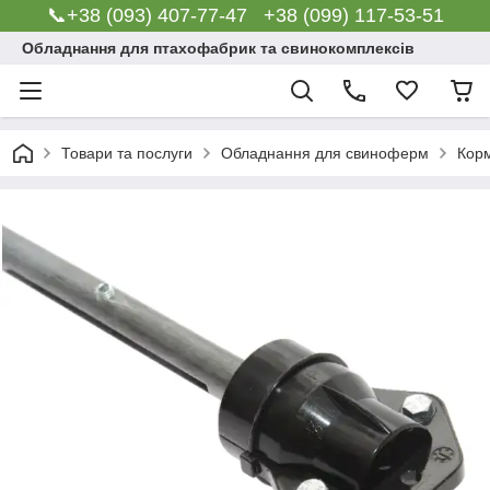
📞+38 (093) 407-77-47 +38 (099) 117-53-51
Обладнання для птахофабрик та свинокомплексів
Товари та послуги
Обладнання для свиноферм
Корм