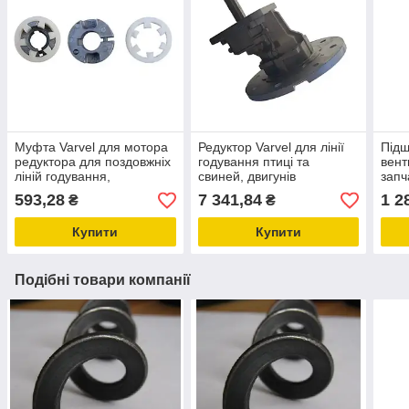
Муфта Varvel для мотора
Редуктор Varvel для лінії
Підш
редуктора для поздовжніх
годування птиці та
вент
ліній годування,
свиней, двигунів
запч
утримання свиней і птиці
потужністю від 0,55-2,2
обл
593,28
7 341,84
1 2
₴
₴
KG5.019
кВт 1:3.94
і св
Купити
Купити
Подібні товари компанії