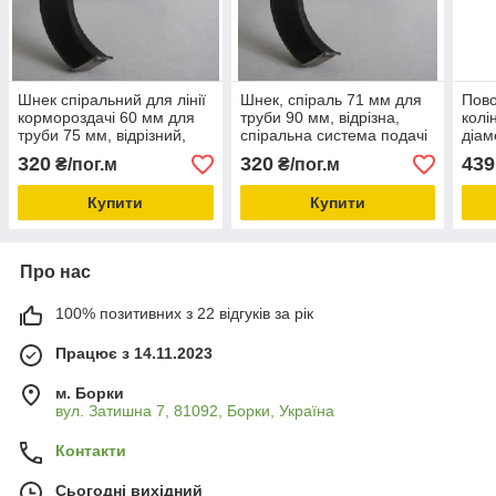
Шнек спіральний для лінії
Шнек, спіраль 71 мм для
Пово
кормороздачі 60 мм для
труби 90 мм, відрізна,
колі
труби 75 мм, відрізний,
спіральна система подачі
діам
обладнання та запчастини
корму, обладнання для
обла
320
320
439
₴/пог.м
₴/пог.м
для свиноферм
свинокомплексів
для
Купити
Купити
Про нас
100% позитивних з 22 відгуків за рік
Працює з 14.11.2023
м. Борки
вул. Затишна 7, 81092, Борки, Україна
Контакти
Сьогодні вихідний