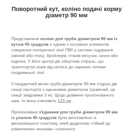
Поворотний кут, коліно подачі корму
діаметр 90 мм
Представлене
коліно для труби діаметром 90 мм із
кутом 45 градусів
є одним з основних елементів
створення поперечної лінії ПВХ у системі годування
свиней або птиці: бройлерів, птахів-несучок, качок або
індичок. У його центрі діє обертова спіраль, що
транспортує корм від силоса до окремих лоткам
поздовжньої лінії.
Стандартний вигин труби діаметром 90 мм з'єднує дві
секції паспорта з однаковим діаметром (зазвичай, це
секції завдовжки 3 м). Щодо довжини пропонованого
шва, то вона становить
123 см
.
Пропоноване
з'єднання для труби діаметром 90 мм
із ухилом 45 градусів
було виготовлено із
високоміцного пластику, який додатково стійкий до
кліматичних чинників і сонячного