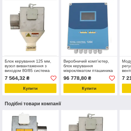
Блок керування 125 мм,
Виробничий комп'ютер,
Моду
вузол вивантаження з
блок керування
рег
виходом 80/85 система
мікрокліматом пташиника
вент
годування свиней,
TOTAL CONTROL 1204
осві
7 564,32
96 778,80
7 2
₴
₴
обладнання для
сист
свинарників
твар
Купити
Купити
Подібні товари компанії