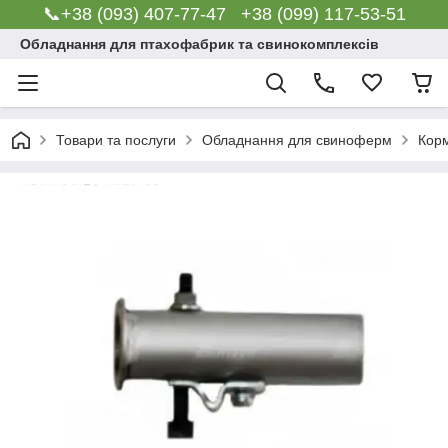
📞+38 (093) 407-77-47 +38 (099) 117-53-51
Обладнання для птахофабрик та свинокомплексів
Товари та послуги
Обладнання для свиноферм
Корм