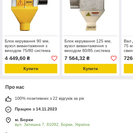
Блок керування 90 мм,
Блок керування 125 мм,
Вал 
вузол вивантаження з
вузол вивантаження з
75 м
виходом 75/80 система
виходом 80/85 система
свин
годування свиней,
годування свиней,
свин
4 449,60
7 564,32
726
₴
₴
обладнання для
обладнання для
свинарників
свинарників
Купити
Купити
Про нас
100% позитивних з 22 відгуків за рік
Працює з 14.11.2023
м. Борки
вул. Затишна 7, 81092, Борки, Україна