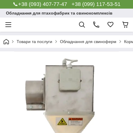
📞+38 (093) 407-77-47 +38 (099) 117-53-51
Обладнання для птахофабрик та свинокомплексів
Товари та послуги
Обладнання для свиноферм
Корм