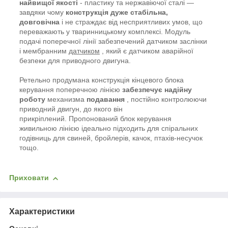
найвищої якості
- пластику та нержавіючої сталі —
завдяки чому
конструкція дуже стабільна,
довговічна
і не страждає від несприятливих умов, що
переважають у тваринницькому комплексі. Модуль
подачі поперечної лінії забезпечений датчиком заслінки
і мембранним
датчиком
, який є датчиком аварійної
безпеки для приводного двигуна.
Ретельно продумана конструкція кінцевого блока
керування поперечною лінією
забезпечує надійну
роботу
механизма
подавання
, постійно контролюючи
приводний двигун, до якого він
прикріплений. Пропонований блок керування
живильною лінією ідеально підходить для спіральних
годівниць для свиней, бройлерів, качок, птахів-несучок
тощо.
Приховати
Характеристики