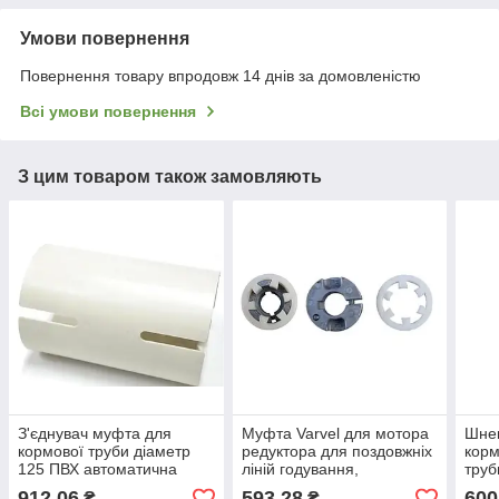
Умови повернення
Повернення товару впродовж 14 днів за домовленістю
Всі умови повернення
З цим товаром також замовляють
З'єднувач муфта для
Муфта Varvel для мотора
Шнек
кормової труби діаметр
редуктора для поздовжніх
корм
125 ПВХ автоматична
ліній годування,
труб
система годування птиці
утримання свиней і птиці
обла
912,06
593,28
600
₴
₴