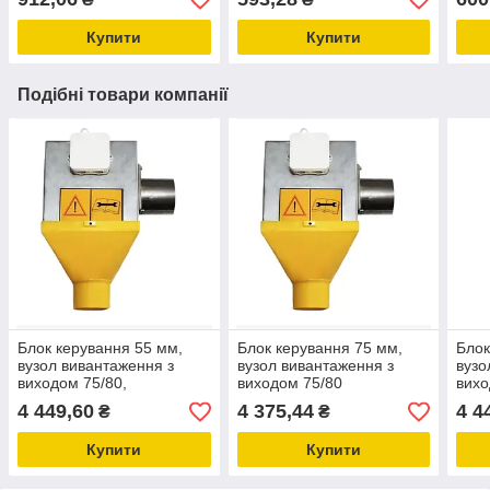
або свиней
KG5.019
свин
Купити
Купити
Подібні товари компанії
Блок керування 55 мм,
Блок керування 75 мм,
Блок
вузол вивантаження з
вузол вивантаження з
вузо
виходом 75/80,
виходом 75/80
вихо
обладнання для
обладнання для
году
4 449,60
4 375,44
4 4
₴
₴
свинарників
свинокомплексів
обла
свин
Купити
Купити